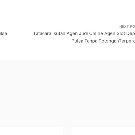
ulsa
Tatacara Ikutan Agen Judi Online Agen Slot Dep
Pulsa Tanpa PotonganTerper