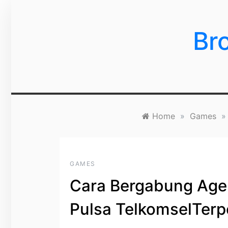
Skip
to
content
Br
Home
»
Games
»
GAMES
Cara Bergabung Agen
Pulsa TelkomselTerp