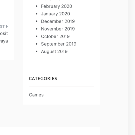
February 2020
January 2020
December 2019
November 2019
osit
October 2019
caya
September 2019
August 2019
CATEGORIES
Games