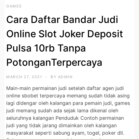
GAMES
Cara Daftar Bandar Judi
Online Slot Joker Deposit
Pulsa 10rb Tanpa
PotonganTerpercaya
MARCH 27, 2021
BY
ADMIN
Main-main permainan judi setelah daftar agen judi
online sbobet terpercaya memang sudah tidak asing
lagi didengar oleh kalangan para pemain judi, games
judi memang sudah ada sejak lama dikenal oleh
seluruhnya kalangan Penduduk Contoh permainan
judi yang tidak jarang dimainkan oleh kalangan
masyarakat seperti sabung ayam, togel, poker dll.