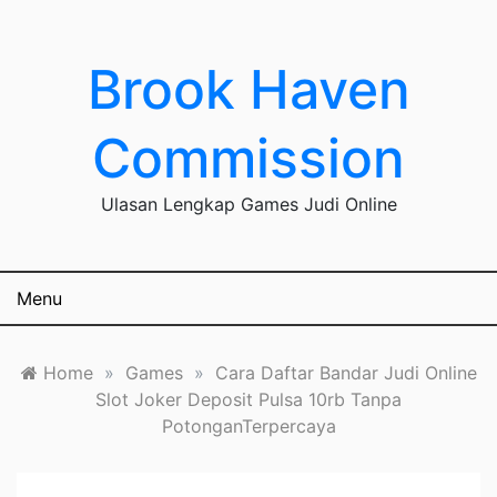
Skip
to
content
Brook Haven
Commission
Ulasan Lengkap Games Judi Online
Menu
Home
»
Games
»
Cara Daftar Bandar Judi Online
Slot Joker Deposit Pulsa 10rb Tanpa
PotonganTerpercaya