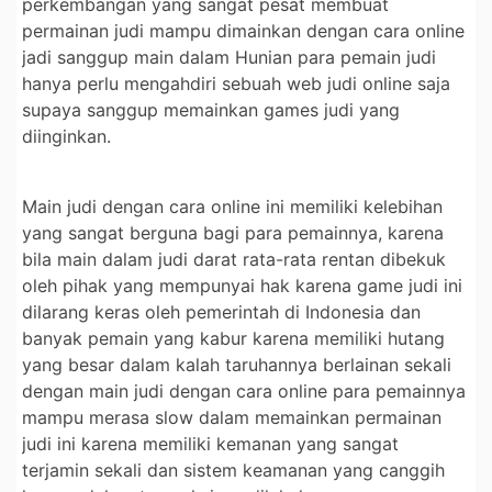
perkembangan yang sangat pesat membuat
permainan judi mampu dimainkan dengan cara online
jadi sanggup main dalam Hunian para pemain judi
hanya perlu mengahdiri sebuah web judi online saja
supaya sanggup memainkan games judi yang
diinginkan.
Main judi dengan cara online ini memiliki kelebihan
yang sangat berguna bagi para pemainnya, karena
bila main dalam judi darat rata-rata rentan dibekuk
oleh pihak yang mempunyai hak karena game judi ini
dilarang keras oleh pemerintah di Indonesia dan
banyak pemain yang kabur karena memiliki hutang
yang besar dalam kalah taruhannya berlainan sekali
dengan main judi dengan cara online para pemainnya
mampu merasa slow dalam memainkan permainan
judi ini karena memiliki kemanan yang sangat
terjamin sekali dan sistem keamanan yang canggih