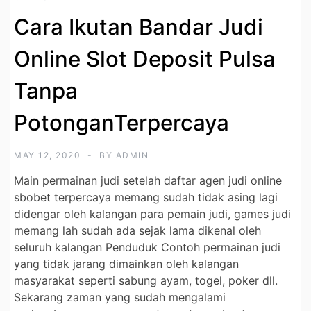
Cara Ikutan Bandar Judi
Online Slot Deposit Pulsa
Tanpa
PotonganTerpercaya
MAY 12, 2020
BY
ADMIN
Main permainan judi setelah daftar agen judi online
sbobet terpercaya memang sudah tidak asing lagi
didengar oleh kalangan para pemain judi, games judi
memang lah sudah ada sejak lama dikenal oleh
seluruh kalangan Penduduk Contoh permainan judi
yang tidak jarang dimainkan oleh kalangan
masyarakat seperti sabung ayam, togel, poker dll.
Sekarang zaman yang sudah mengalami