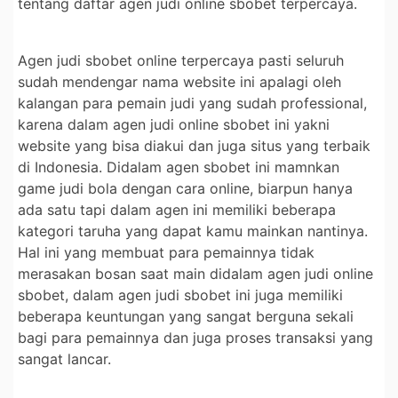
tentang daftar agen judi online sbobet terpercaya.
Agen judi sbobet online terpercaya pasti seluruh
sudah mendengar nama website ini apalagi oleh
kalangan para pemain judi yang sudah professional,
karena dalam agen judi online sbobet ini yakni
website yang bisa diakui dan juga situs yang terbaik
di Indonesia. Didalam agen sbobet ini mamnkan
game judi bola dengan cara online, biarpun hanya
ada satu tapi dalam agen ini memiliki beberapa
kategori taruha yang dapat kamu mainkan nantinya.
Hal ini yang membuat para pemainnya tidak
merasakan bosan saat main didalam agen judi online
sbobet, dalam agen judi sbobet ini juga memiliki
beberapa keuntungan yang sangat berguna sekali
bagi para pemainnya dan juga proses transaksi yang
sangat lancar.