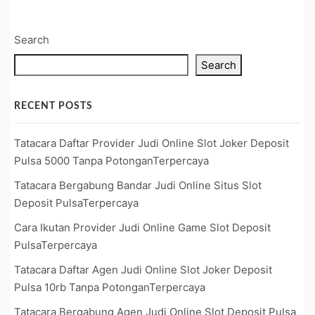
Search
Search
RECENT POSTS
Tatacara Daftar Provider Judi Online Slot Joker Deposit
Pulsa 5000 Tanpa PotonganTerpercaya
Tatacara Bergabung Bandar Judi Online Situs Slot
Deposit PulsaTerpercaya
Cara Ikutan Provider Judi Online Game Slot Deposit
PulsaTerpercaya
Tatacara Daftar Agen Judi Online Slot Joker Deposit
Pulsa 10rb Tanpa PotonganTerpercaya
Tatacara Bergabung Agen Judi Online Slot Deposit Pulsa