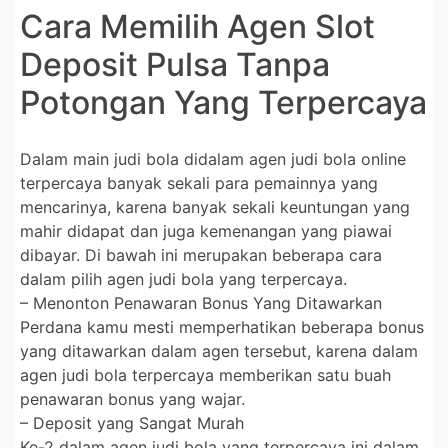
Cara Memilih Agen Slot
Deposit Pulsa Tanpa
Potongan Yang Terpercaya
Dalam main judi bola didalam agen judi bola online
terpercaya banyak sekali para pemainnya yang
mencarinya, karena banyak sekali keuntungan yang
mahir didapat dan juga kemenangan yang piawai
dibayar. Di bawah ini merupakan beberapa cara
dalam pilih agen judi bola yang terpercaya.
– Menonton Penawaran Bonus Yang Ditawarkan
Perdana kamu mesti memperhatikan beberapa bonus
yang ditawarkan dalam agen tersebut, karena dalam
agen judi bola terpercaya memberikan satu buah
penawaran bonus yang wajar.
– Deposit yang Sangat Murah
Ke-2 dalam agen judi bola yang terpercaya ini dalam