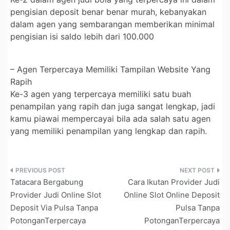
pengisian deposit benar benar murah, kebanyakan
dalam agen yang sembarangan memberikan minimal
pengisian isi saldo lebih dari 100.000
– Agen Terpercaya Memiliki Tampilan Website Yang
Rapih
Ke-3 agen yang terpercaya memiliki satu buah
penampilan yang rapih dan juga sangat lengkap, jadi
kamu piawai mempercayai bila ada salah satu agen
yang memiliki penampilan yang lengkap dan rapih.
Post
Tatacara Bergabung
Cara Ikutan Provider Judi
navigation
Provider Judi Online Slot
Online Slot Online Deposit
Deposit Via Pulsa Tanpa
Pulsa Tanpa
PotonganTerpercaya
PotonganTerpercaya