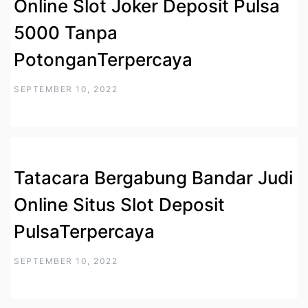
Online Slot Joker Deposit Pulsa
5000 Tanpa
PotonganTerpercaya
SEPTEMBER 10, 2022
Tatacara Bergabung Bandar Judi
Online Situs Slot Deposit
PulsaTerpercaya
SEPTEMBER 10, 2022