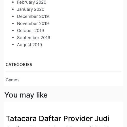
February 2020
January 2020
December 2019
November 2019
October 2019
September 2019
August 2019
CATEGORIES
Games
You may like
Tatacara Daftar Provider Judi