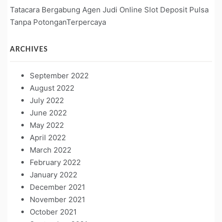
Tatacara Bergabung Agen Judi Online Slot Deposit Pulsa
Tanpa PotonganTerpercaya
ARCHIVES
September 2022
August 2022
July 2022
June 2022
May 2022
April 2022
March 2022
February 2022
January 2022
December 2021
November 2021
October 2021