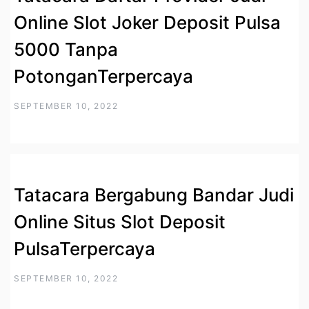
Online Slot Joker Deposit Pulsa
5000 Tanpa
PotonganTerpercaya
SEPTEMBER 10, 2022
Tatacara Bergabung Bandar Judi
Online Situs Slot Deposit
PulsaTerpercaya
SEPTEMBER 10, 2022