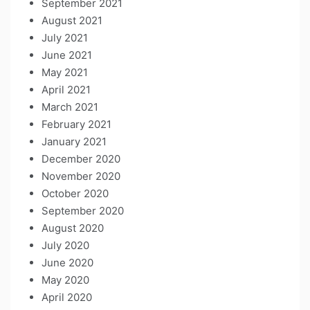
September 2021
August 2021
July 2021
June 2021
May 2021
April 2021
March 2021
February 2021
January 2021
December 2020
November 2020
October 2020
September 2020
August 2020
July 2020
June 2020
May 2020
April 2020