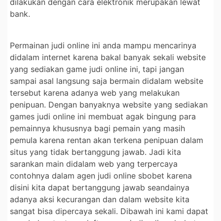
dilakukan dengan cara elektronik merupakan lewat
bank.
Permainan judi online ini anda mampu mencarinya
didalam internet karena bakal banyak sekali website
yang sediakan game judi online ini, tapi jangan
sampai asal langsung saja bermain didalam website
tersebut karena adanya web yang melakukan
penipuan. Dengan banyaknya website yang sediakan
games judi online ini membuat agak bingung para
pemainnya khususnya bagi pemain yang masih
pemula karena rentan akan terkena penipuan dalam
situs yang tidak bertanggung jawab. Jadi kita
sarankan main didalam web yang terpercaya
contohnya dalam agen judi online sbobet karena
disini kita dapat bertanggung jawab seandainya
adanya aksi kecurangan dan dalam website kita
sangat bisa dipercaya sekali. Dibawah ini kami dapat