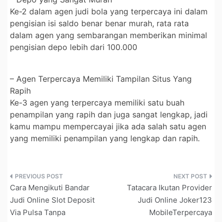
Ke-2 dalam agen judi bola yang terpercaya ini dalam
pengisian isi saldo benar benar murah, rata rata
dalam agen yang sembarangan memberikan minimal
pengisian depo lebih dari 100.000
– Agen Terpercaya Memiliki Tampilan Situs Yang
Rapih
Ke-3 agen yang terpercaya memiliki satu buah
penampilan yang rapih dan juga sangat lengkap, jadi
kamu mampu mempercayai jika ada salah satu agen
yang memiliki penampilan yang lengkap dan rapih.
Post
Cara Mengikuti Bandar
Tatacara Ikutan Provider
navigation
Judi Online Slot Deposit
Judi Online Joker123
Via Pulsa Tanpa
MobileTerpercaya