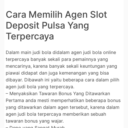
Cara Memilih Agen Slot
Deposit Pulsa Yang
Terpercaya
Dalam main judi bola didalam agen judi bola online
terpercaya banyak sekali para pemainnya yang
mencarinya, karena banyak sekali keuntungan yang
piawai didapat dan juga kemenangan yang bisa
dibayar. Dibawah ini yaitu beberapa cara dalam pilih
agen judi bola yang terpercaya.
– Menyaksikan Tawaran Bonus Yang Ditawarkan
Pertama anda mesti memperhatikan beberapa bonus
yang ditawarkan dalam agen tersebut, karena dalam
agen judi bola terpercaya memberikan sebuah
tawaran bonus yang wajar.
– Depo yang Sangat Murah