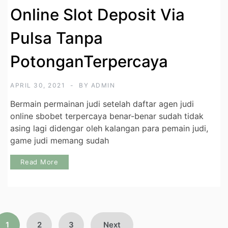
Online Slot Deposit Via
Pulsa Tanpa
PotonganTerpercaya
APRIL 30, 2021
BY
ADMIN
Bermain permainan judi setelah daftar agen judi
online sbobet terpercaya benar-benar sudah tidak
asing lagi didengar oleh kalangan para pemain judi,
game judi memang sudah
Read More
Posts
1
2
3
Next