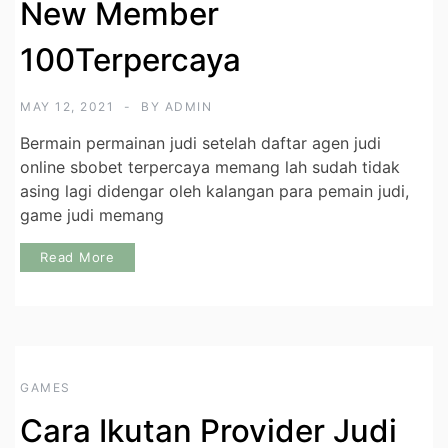
New Member
100Terpercaya
MAY 12, 2021
BY
ADMIN
Bermain permainan judi setelah daftar agen judi
online sbobet terpercaya memang lah sudah tidak
asing lagi didengar oleh kalangan para pemain judi,
game judi memang
Read More
GAMES
Cara Ikutan Provider Judi