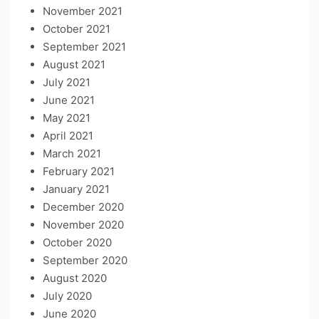
November 2021
October 2021
September 2021
August 2021
July 2021
June 2021
May 2021
April 2021
March 2021
February 2021
January 2021
December 2020
November 2020
October 2020
September 2020
August 2020
July 2020
June 2020