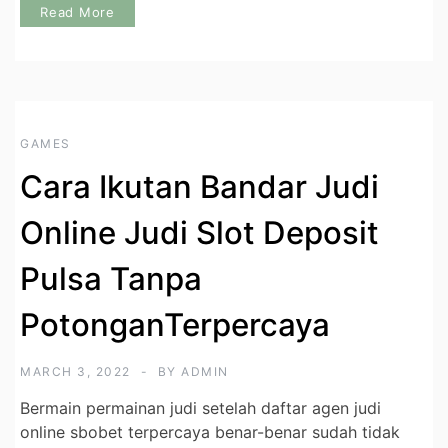
Read More
GAMES
Cara Ikutan Bandar Judi
Online Judi Slot Deposit
Pulsa Tanpa
PotonganTerpercaya
MARCH 3, 2022
BY
ADMIN
Bermain permainan judi setelah daftar agen judi
online sbobet terpercaya benar-benar sudah tidak