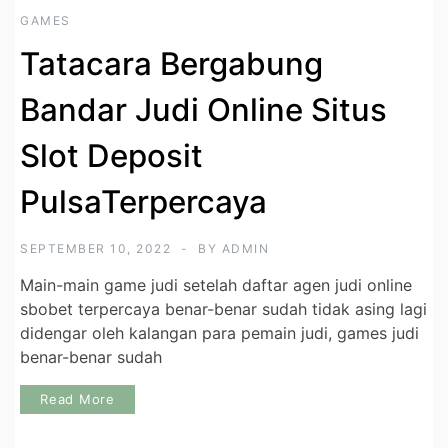
GAMES
Tatacara Bergabung
Bandar Judi Online Situs
Slot Deposit
PulsaTerpercaya
SEPTEMBER 10, 2022
BY
ADMIN
Main-main game judi setelah daftar agen judi online
sbobet terpercaya benar-benar sudah tidak asing lagi
didengar oleh kalangan para pemain judi, games judi
benar-benar sudah
Read More