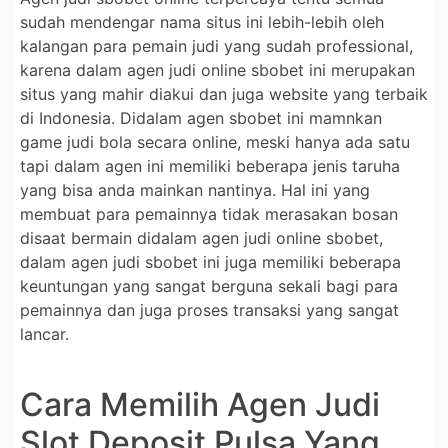
sudah mendengar nama situs ini lebih-lebih oleh
kalangan para pemain judi yang sudah professional,
karena dalam agen judi online sbobet ini merupakan
situs yang mahir diakui dan juga website yang terbaik
di Indonesia. Didalam agen sbobet ini mamnkan
game judi bola secara online, meski hanya ada satu
tapi dalam agen ini memiliki beberapa jenis taruha
yang bisa anda mainkan nantinya. Hal ini yang
membuat para pemainnya tidak merasakan bosan
disaat bermain didalam agen judi online sbobet,
dalam agen judi sbobet ini juga memiliki beberapa
keuntungan yang sangat berguna sekali bagi para
pemainnya dan juga proses transaksi yang sangat
lancar.
Cara Memilih Agen Judi
Slot Deposit Pulsa Yang