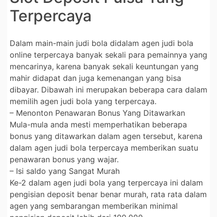
Terpercaya
Dalam main-main judi bola didalam agen judi bola
online terpercaya banyak sekali para pemainnya yang
mencarinya, karena banyak sekali keuntungan yang
mahir didapat dan juga kemenangan yang bisa
dibayar. Dibawah ini merupakan beberapa cara dalam
memilih agen judi bola yang terpercaya.
– Menonton Penawaran Bonus Yang Ditawarkan
Mula-mula anda mesti memperhatikan beberapa
bonus yang ditawarkan dalam agen tersebut, karena
dalam agen judi bola terpercaya memberikan suatu
penawaran bonus yang wajar.
– Isi saldo yang Sangat Murah
Ke-2 dalam agen judi bola yang terpercaya ini dalam
pengisian deposit benar benar murah, rata rata dalam
agen yang sembarangan memberikan minimal