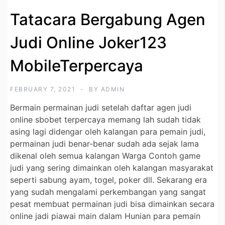
Tatacara Bergabung Agen
Judi Online Joker123
MobileTerpercaya
FEBRUARY 7, 2021
BY
ADMIN
Bermain permainan judi setelah daftar agen judi
online sbobet terpercaya memang lah sudah tidak
asing lagi didengar oleh kalangan para pemain judi,
permainan judi benar-benar sudah ada sejak lama
dikenal oleh semua kalangan Warga Contoh game
judi yang sering dimainkan oleh kalangan masyarakat
seperti sabung ayam, togel, poker dll. Sekarang era
yang sudah mengalami perkembangan yang sangat
pesat membuat permainan judi bisa dimainkan secara
online jadi piawai main dalam Hunian para pemain