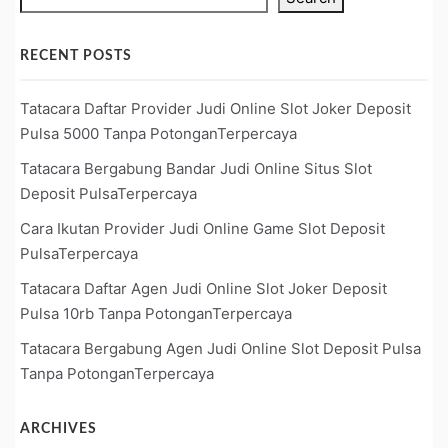
RECENT POSTS
Tatacara Daftar Provider Judi Online Slot Joker Deposit
Pulsa 5000 Tanpa PotonganTerpercaya
Tatacara Bergabung Bandar Judi Online Situs Slot
Deposit PulsaTerpercaya
Cara Ikutan Provider Judi Online Game Slot Deposit
PulsaTerpercaya
Tatacara Daftar Agen Judi Online Slot Joker Deposit
Pulsa 10rb Tanpa PotonganTerpercaya
Tatacara Bergabung Agen Judi Online Slot Deposit Pulsa
Tanpa PotonganTerpercaya
ARCHIVES