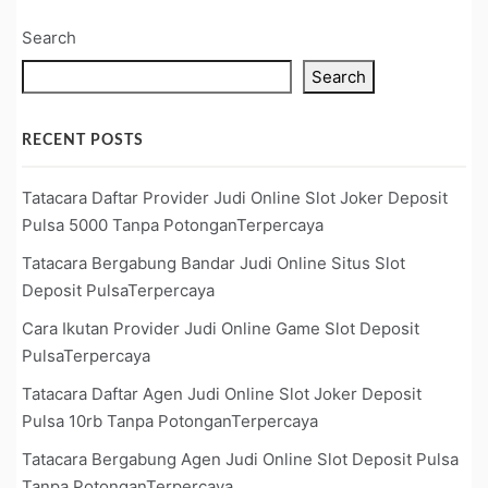
Search
Search
RECENT POSTS
Tatacara Daftar Provider Judi Online Slot Joker Deposit
Pulsa 5000 Tanpa PotonganTerpercaya
Tatacara Bergabung Bandar Judi Online Situs Slot
Deposit PulsaTerpercaya
Cara Ikutan Provider Judi Online Game Slot Deposit
PulsaTerpercaya
Tatacara Daftar Agen Judi Online Slot Joker Deposit
Pulsa 10rb Tanpa PotonganTerpercaya
Tatacara Bergabung Agen Judi Online Slot Deposit Pulsa
Tanpa PotonganTerpercaya