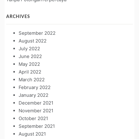
ARCHIVES
September 2022
August 2022
July 2022
June 2022
May 2022
April 2022
March 2022
February 2022
January 2022
December 2021
November 2021
October 2021
September 2021
August 2021