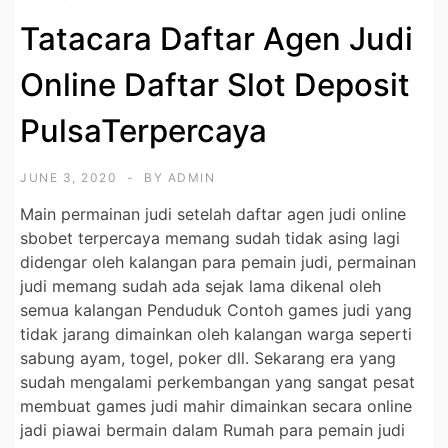
Tatacara Daftar Agen Judi
Online Daftar Slot Deposit
PulsaTerpercaya
JUNE 3, 2020
BY
ADMIN
Main permainan judi setelah daftar agen judi online
sbobet terpercaya memang sudah tidak asing lagi
didengar oleh kalangan para pemain judi, permainan
judi memang sudah ada sejak lama dikenal oleh
semua kalangan Penduduk Contoh games judi yang
tidak jarang dimainkan oleh kalangan warga seperti
sabung ayam, togel, poker dll. Sekarang era yang
sudah mengalami perkembangan yang sangat pesat
membuat games judi mahir dimainkan secara online
jadi piawai bermain dalam Rumah para pemain judi