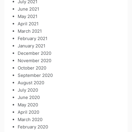
July 2021
June 2021
May 2021
April 2021
March 2021
February 2021
January 2021
December 2020
November 2020
October 2020
September 2020
August 2020
July 2020
June 2020
May 2020
April 2020
March 2020
February 2020