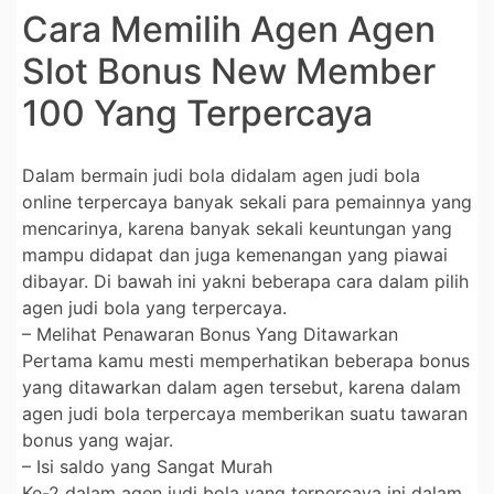
Cara Memilih Agen Agen
Slot Bonus New Member
100 Yang Terpercaya
Dalam bermain judi bola didalam agen judi bola
online terpercaya banyak sekali para pemainnya yang
mencarinya, karena banyak sekali keuntungan yang
mampu didapat dan juga kemenangan yang piawai
dibayar. Di bawah ini yakni beberapa cara dalam pilih
agen judi bola yang terpercaya.
– Melihat Penawaran Bonus Yang Ditawarkan
Pertama kamu mesti memperhatikan beberapa bonus
yang ditawarkan dalam agen tersebut, karena dalam
agen judi bola terpercaya memberikan suatu tawaran
bonus yang wajar.
– Isi saldo yang Sangat Murah
Ke-2 dalam agen judi bola yang terpercaya ini dalam