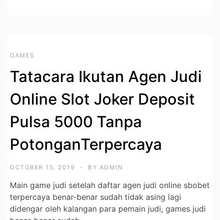
GAMES
Tatacara Ikutan Agen Judi
Online Slot Joker Deposit
Pulsa 5000 Tanpa
PotonganTerpercaya
OCTOBER 15, 2019
BY
ADMIN
Main game judi setelah daftar agen judi online sbobet
terpercaya benar-benar sudah tidak asing lagi
didengar oleh kalangan para pemain judi, games judi