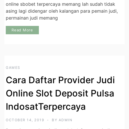
online sbobet terpercaya memang lah sudah tidak
asing lagi didengar oleh kalangan para pemain judi,
permainan judi memang
Read More
GAMES
Cara Daftar Provider Judi
Online Slot Deposit Pulsa
IndosatTerpercaya
OCTOBER 14, 2019
BY
ADMIN