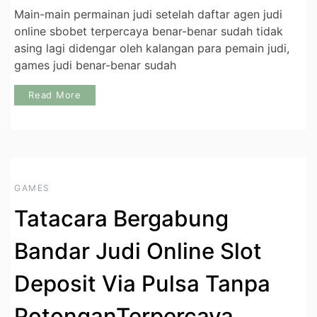
Main-main permainan judi setelah daftar agen judi
online sbobet terpercaya benar-benar sudah tidak
asing lagi didengar oleh kalangan para pemain judi,
games judi benar-benar sudah
Read More
GAMES
Tatacara Bergabung
Bandar Judi Online Slot
Deposit Via Pulsa Tanpa
PotonganTerpercaya