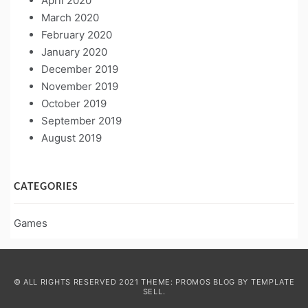
April 2020
March 2020
February 2020
January 2020
December 2019
November 2019
October 2019
September 2019
August 2019
CATEGORIES
Games
© ALL RIGHTS RESERVED 2021 THEME: PROMOS BLOG BY
TEMPLATE
SELL
.