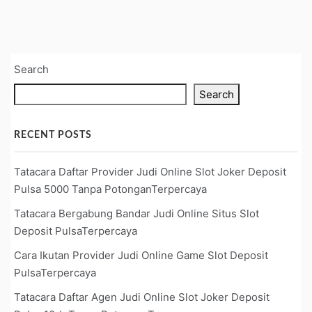
Search
Search
RECENT POSTS
Tatacara Daftar Provider Judi Online Slot Joker Deposit
Pulsa 5000 Tanpa PotonganTerpercaya
Tatacara Bergabung Bandar Judi Online Situs Slot
Deposit PulsaTerpercaya
Cara Ikutan Provider Judi Online Game Slot Deposit
PulsaTerpercaya
Tatacara Daftar Agen Judi Online Slot Joker Deposit