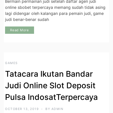
Bermain permainan judi setelah daftar agen judi
online sbobet terpercaya memang sudah tidak asing
lagi didengar oleh kalangan para pemain judi, game
judi benar-benar sudah
Read More
GAMES
Tatacara Ikutan Bandar
Judi Online Slot Deposit
Pulsa IndosatTerpercaya
OCTOBER 13, 2019
BY
ADMIN