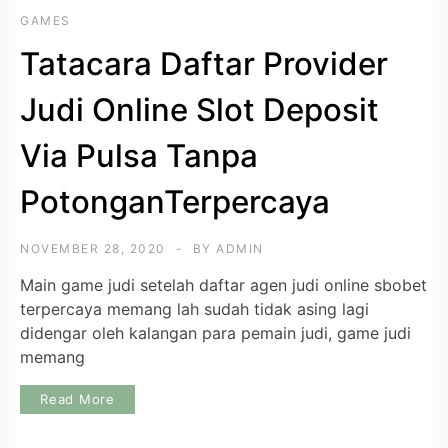
GAMES
Tatacara Daftar Provider
Judi Online Slot Deposit
Via Pulsa Tanpa
PotonganTerpercaya
NOVEMBER 28, 2020
BY
ADMIN
Main game judi setelah daftar agen judi online sbobet
terpercaya memang lah sudah tidak asing lagi
didengar oleh kalangan para pemain judi, game judi
memang
Read More