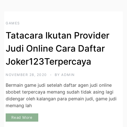
GAMES
Tatacara Ikutan Provider
Judi Online Cara Daftar
Joker123Terpercaya
NOVEMBER 28, 2020
BY
ADMIN
Bermain game judi setelah daftar agen judi online
sbobet terpercaya memang sudah tidak asing lagi
didengar oleh kalangan para pemain judi, game judi
memang lah
Read More