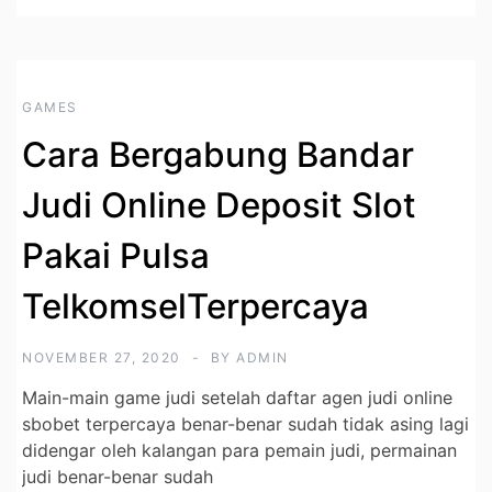
GAMES
Cara Bergabung Bandar
Judi Online Deposit Slot
Pakai Pulsa
TelkomselTerpercaya
NOVEMBER 27, 2020
BY
ADMIN
Main-main game judi setelah daftar agen judi online
sbobet terpercaya benar-benar sudah tidak asing lagi
didengar oleh kalangan para pemain judi, permainan
judi benar-benar sudah