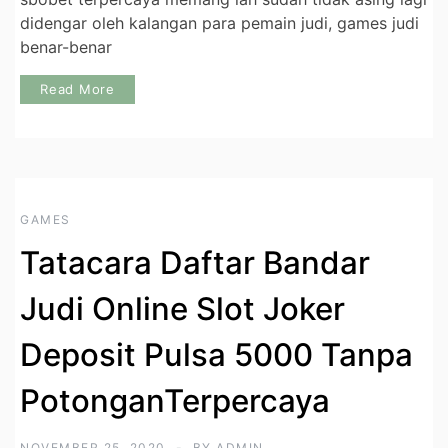
didengar oleh kalangan para pemain judi, games judi
benar-benar
Read More
GAMES
Tatacara Daftar Bandar
Judi Online Slot Joker
Deposit Pulsa 5000 Tanpa
PotonganTerpercaya
NOVEMBER 25, 2020
BY
ADMIN