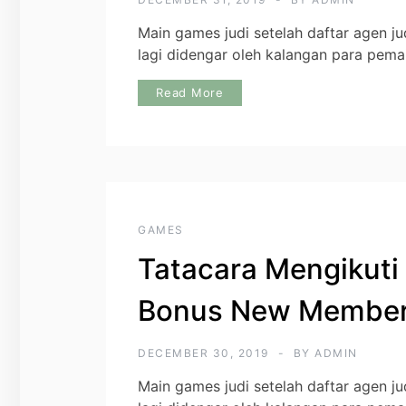
Main games judi setelah daftar agen ju
lagi didengar oleh kalangan para pema
Read More
GAMES
Tatacara Mengikuti 
Bonus New Member
DECEMBER 30, 2019
BY
ADMIN
Main games judi setelah daftar agen ju