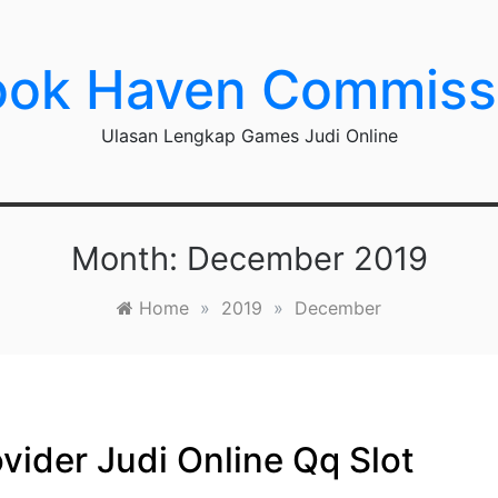
ook Haven Commiss
Ulasan Lengkap Games Judi Online
Month:
December 2019
Home
»
2019
»
December
ider Judi Online Qq Slot