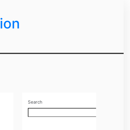
ion
Search
Search