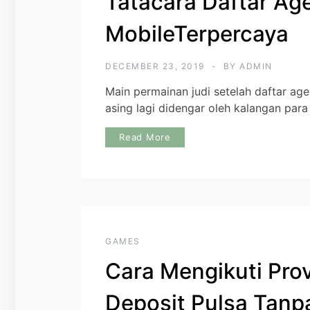
Tatacara Daftar Ag
MobileTerpercaya
DECEMBER 23, 2019
BY
ADMIN
Main permainan judi setelah daftar age
asing lagi didengar oleh kalangan par
Read More
GAMES
Cara Mengikuti Prov
Deposit Pulsa Tanp