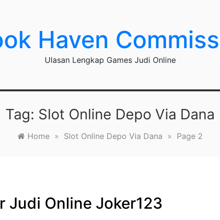
ook Haven Commiss
Ulasan Lengkap Games Judi Online
Tag:
Slot Online Depo Via Dana
Home
»
Slot Online Depo Via Dana
»
Page 2
r Judi Online Joker123