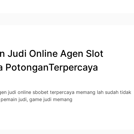
n Judi Online Agen Slot
a PotonganTerpercaya
gen judi online sbobet terpercaya memang lah sudah tidak
a pemain judi, game judi memang