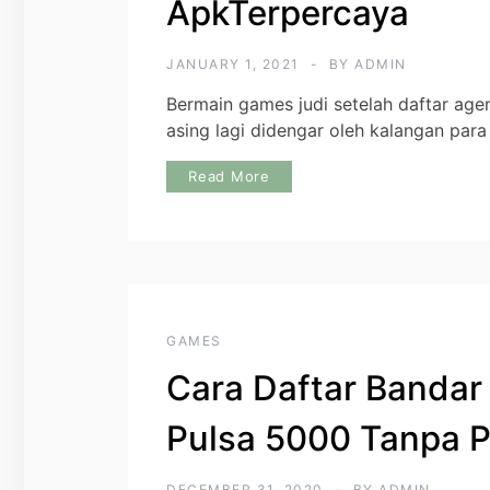
ApkTerpercaya
JANUARY 1, 2021
BY
ADMIN
Bermain games judi setelah daftar age
asing lagi didengar oleh kalangan par
Read More
GAMES
Cara Daftar Bandar 
Pulsa 5000 Tanpa 
DECEMBER 31, 2020
BY
ADMIN