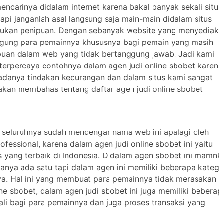
encarinya didalam internet karena bakal banyak sekali situ
 tapi janganlah asal langsung saja main-main didalam situs
akukan penipuan. Dengan sebanyak website yang menyedia
ingung para pemainnya khususnya bagi pemain yang masih
puan dalam web yang tidak bertanggung jawab. Jadi kami
terpercaya contohnya dalam agen judi online sbobet karen
a adanya tindakan kecurangan dan dalam situs kami sangat
a akan membahas tentang daftar agen judi online sbobet
u seluruhnya sudah mendengar nama web ini apalagi oleh
fessional, karena dalam agen judi online sbobet ini yaitu
us yang terbaik di Indonesia. Didalam agen sbobet ini mamn
hanya ada satu tapi dalam agen ini memiliki beberapa kateg
ya. Hal ini yang membuat para pemainnya tidak merasakan
ne sbobet, dalam agen judi sbobet ini juga memiliki bebera
li bagi para pemainnya dan juga proses transaksi yang