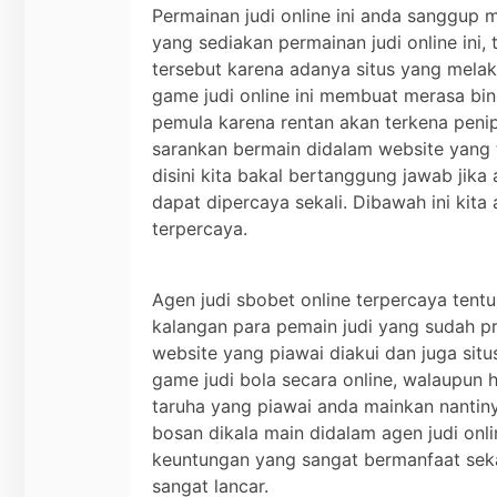
Permainan judi online ini anda sanggup m
yang sediakan permainan judi online ini,
tersebut karena adanya situs yang mel
game judi online ini membuat merasa b
pemula karena rentan akan terkena peni
sarankan bermain didalam website yang 
disini kita bakal bertanggung jawab jik
dapat dipercaya sekali. Dibawah ini kit
terpercaya.
Agen judi sbobet online terpercaya tent
kalangan para pemain judi yang sudah pro
website yang piawai diakui dan juga sit
game judi bola secara online, walaupun 
taruha yang piawai anda mainkan nantin
bosan dikala main didalam agen judi onli
keuntungan yang sangat bermanfaat seka
sangat lancar.