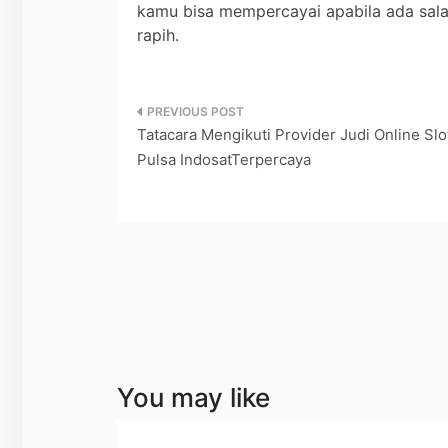
kamu bisa mempercayai apabila ada sal
rapih.
Post
Tatacara Mengikuti Provider Judi Online Slo
navigation
Pulsa IndosatTerpercaya
You may like