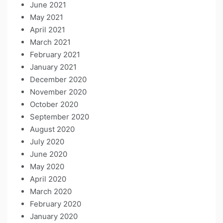
June 2021
May 2021
April 2021
March 2021
February 2021
January 2021
December 2020
November 2020
October 2020
September 2020
August 2020
July 2020
June 2020
May 2020
April 2020
March 2020
February 2020
January 2020