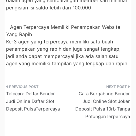
dalam agen yang sembarangan memberikan minimal
pengisian isi saldo lebih dari 100.000
– Agen Terpercaya Memiliki Penampakan Website
Yang Rapih
Ke-3 agen yang terpercaya memiliki satu buah
penampakan yang rapih dan juga sangat lengkap,
jadi anda dapat mempercayai jika ada salah satu
agen yang memiliki tampilan yang lengkap dan rapih.
Post
Tatacara Daftar Bandar
Cara Bergabung Bandar
navigation
Judi Online Daftar Slot
Judi Online Slot Joker
Deposit PulsaTerpercaya
Deposit Pulsa 10rb Tanpa
PotonganTerpercaya