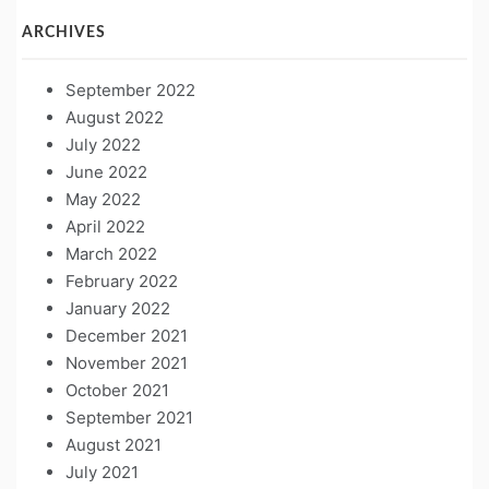
ARCHIVES
September 2022
August 2022
July 2022
June 2022
May 2022
April 2022
March 2022
February 2022
January 2022
December 2021
November 2021
October 2021
September 2021
August 2021
July 2021