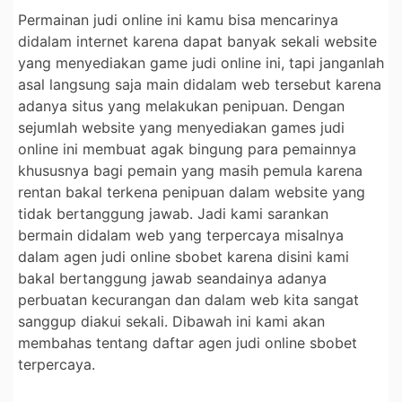
Permainan judi online ini kamu bisa mencarinya
didalam internet karena dapat banyak sekali website
yang menyediakan game judi online ini, tapi janganlah
asal langsung saja main didalam web tersebut karena
adanya situs yang melakukan penipuan. Dengan
sejumlah website yang menyediakan games judi
online ini membuat agak bingung para pemainnya
khususnya bagi pemain yang masih pemula karena
rentan bakal terkena penipuan dalam website yang
tidak bertanggung jawab. Jadi kami sarankan
bermain didalam web yang terpercaya misalnya
dalam agen judi online sbobet karena disini kami
bakal bertanggung jawab seandainya adanya
perbuatan kecurangan dan dalam web kita sangat
sanggup diakui sekali. Dibawah ini kami akan
membahas tentang daftar agen judi online sbobet
terpercaya.