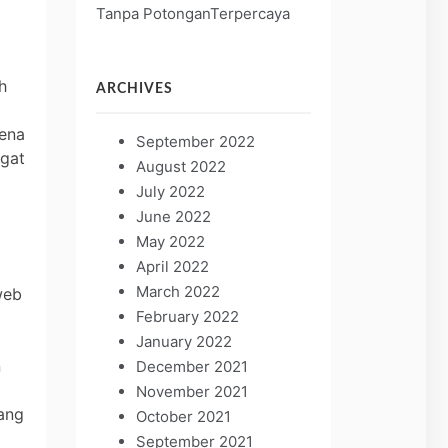
Tanpa PotonganTerpercaya
h
ARCHIVES
rena
September 2022
ngat
August 2022
July 2022
June 2022
May 2022
April 2022
March 2022
web
February 2022
January 2022
n
December 2021
November 2021
ang
October 2021
September 2021