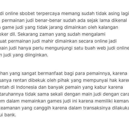
udi online sbobet terpercaya memang sudah tidak asing lagi
, permainan judi benar-benar sudah ada sejak lama dikenal
game judi yang tidak jarang dimainkan oleh kalangan
oker dll. Sekarang zaman yang sudah mengalami
 permainan judi mahir dimainkan secara online jadi
n judi hanya perlu mengunjungi satu buah web judi onlin
judi yang diinginkan.
ebihan yang sangat bermanfaat bagi para pemainnya, karena
asanya rentan dibekuk oleh pihak yang mempunyai hak kare
rintah di Indonesia dan banyak pemain yang kabur karena
taruhannya tidak sama sekali dengan main judi dengan car
em dalam memainkan games judi ini karena memiliki keman
 keamanan yang canggih karena dalam transaksinya dilakuk
ui bank.