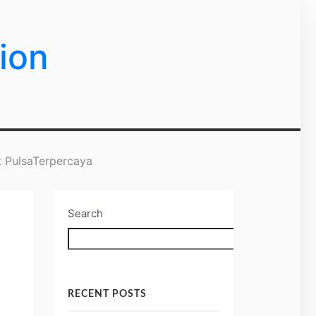
ion
t PulsaTerpercaya
Search
Search
RECENT POSTS