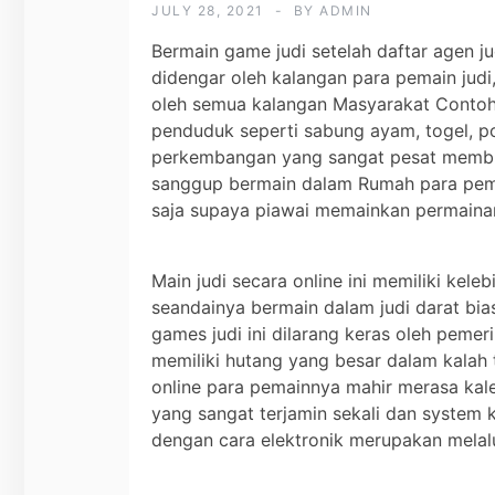
JULY 28, 2021
BY
ADMIN
Bermain game judi setelah daftar agen j
didengar oleh kalangan para pemain judi
oleh semua kalangan Masyarakat Contoh 
penduduk seperti sabung ayam, togel, p
perkembangan yang sangat pesat membuat
sanggup bermain dalam Rumah para pemai
saja supaya piawai memainkan permainan 
Main judi secara online ini memiliki kel
seandainya bermain dalam judi darat bi
games judi ini dilarang keras oleh peme
memiliki hutang yang besar dalam kalah 
online para pemainnya mahir merasa kal
yang sangat terjamin sekali dan system
dengan cara elektronik merupakan melal