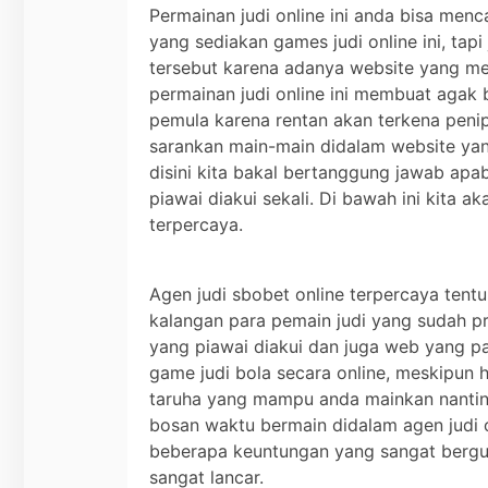
Permainan judi online ini anda bisa menc
yang sediakan games judi online ini, ta
tersebut karena adanya website yang m
permainan judi online ini membuat agak
pemula karena rentan akan terkena peni
sarankan main-main didalam website yan
disini kita bakal bertanggung jawab ap
piawai diakui sekali. Di bawah ini kita 
terpercaya.
Agen judi sbobet online terpercaya tent
kalangan para pemain judi yang sudah pro
yang piawai diakui dan juga web yang pa
game judi bola secara online, meskipun h
taruha yang mampu anda mainkan nantin
bosan waktu bermain didalam agen judi on
beberapa keuntungan yang sangat bergun
sangat lancar.