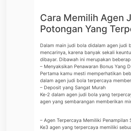
Cara Memilih Agen 
Potongan Yang Terp
Dalam main judi bola didalam agen judi 
mencarinya, karena banyak sekali keun
dibayar. Dibawah ini merupakan beberapa
– Menyaksikan Penawaran Bonus Yang D
Pertama kamu mesti memperhatikan bebe
dalam agen judi bola terpercaya member
– Deposit yang Sangat Murah
Ke-2 dalam agen judi bola yang terperca
agen yang sembarangan memberikan mini
– Agen Terpercaya Memiliki Penampilan 
Ke3 agen yang terpercaya memiliki sebu