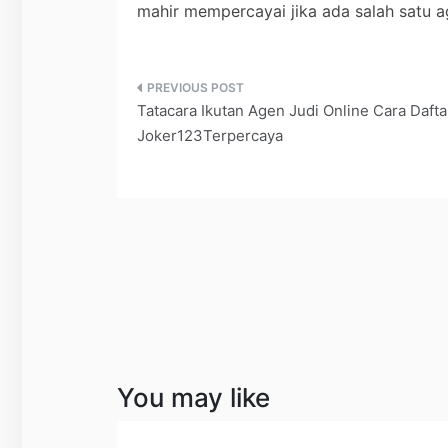
mahir mempercayai jika ada salah satu a
Post
Tatacara Ikutan Agen Judi Online Cara Dafta
navigation
Joker123Terpercaya
You may like