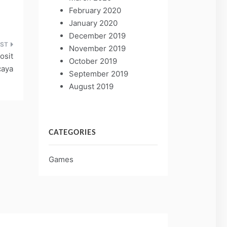
February 2020
January 2020
December 2019
November 2019
osit
October 2019
caya
September 2019
August 2019
CATEGORIES
Games