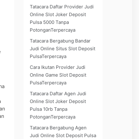
Tatacara Daftar Provider Judi
Online Slot Joker Deposit
Pulsa 5000 Tanpa
PotonganTerpercaya
Tatacara Bergabung Bandar
Judi Online Situs Slot Deposit
e
PulsaTerpercaya
Cara Ikutan Provider Judi
Online Game Slot Deposit
PulsaTerpercaya
na
Tatacara Daftar Agen Judi
a
Online Slot Joker Deposit
an
Pulsa 10rb Tanpa
an
PotonganTerpercaya
Tatacara Bergabung Agen
Judi Online Slot Deposit Pulsa