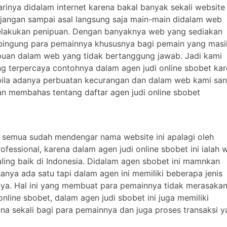
arinya didalam internet karena bakal banyak sekali website
pi jangan sampai asal langsung saja main-main didalam web
elakukan penipuan. Dengan banyaknya web yang sediakan
 bingung para pemainnya khususnya bagi pemain yang masi
puan dalam web yang tidak bertanggung jawab. Jadi kami
g terpercaya contohnya dalam agen judi online sbobet ka
abila adanya perbuatan kecurangan dan dalam web kami sa
akan membahas tentang daftar agen judi online sbobet
u semua sudah mendengar nama website ini apalagi oleh
fessional, karena dalam agen judi online sbobet ini ialah 
ling baik di Indonesia. Didalam agen sbobet ini mamnkan
anya ada satu tapi dalam agen ini memiliki beberapa jenis
ya. Hal ini yang membuat para pemainnya tidak merasaka
line sbobet, dalam agen judi sbobet ini juga memiliki
a sekali bagi para pemainnya dan juga proses transaksi y