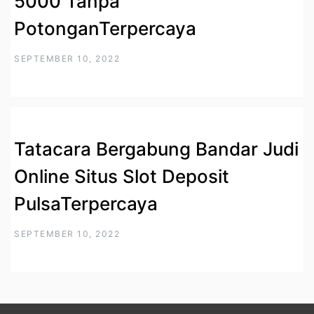
5000 Tanpa
PotonganTerpercaya
SEPTEMBER 10, 2022
Tatacara Bergabung Bandar Judi
Online Situs Slot Deposit
PulsaTerpercaya
SEPTEMBER 10, 2022