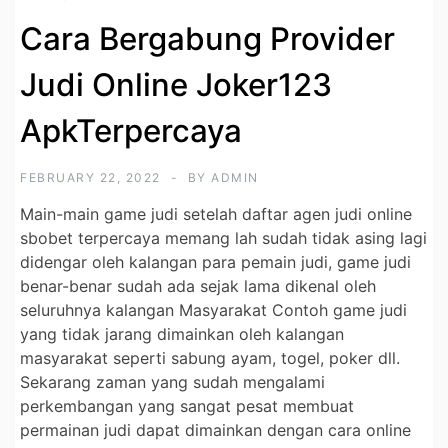
Cara Bergabung Provider
Judi Online Joker123
ApkTerpercaya
FEBRUARY 22, 2022
BY
ADMIN
Main-main game judi setelah daftar agen judi online
sbobet terpercaya memang lah sudah tidak asing lagi
didengar oleh kalangan para pemain judi, game judi
benar-benar sudah ada sejak lama dikenal oleh
seluruhnya kalangan Masyarakat Contoh game judi
yang tidak jarang dimainkan oleh kalangan
masyarakat seperti sabung ayam, togel, poker dll.
Sekarang zaman yang sudah mengalami
perkembangan yang sangat pesat membuat
permainan judi dapat dimainkan dengan cara online