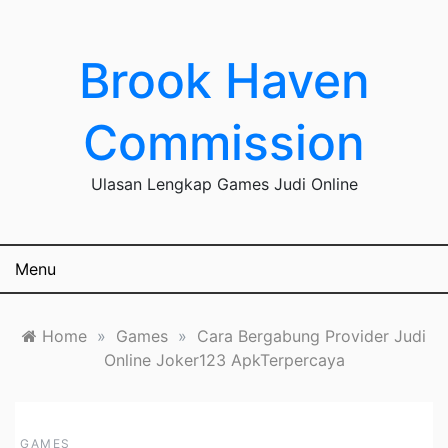
Skip
to
content
Brook Haven
Commission
Ulasan Lengkap Games Judi Online
Menu
Home
»
Games
»
Cara Bergabung Provider Judi
Online Joker123 ApkTerpercaya
GAMES