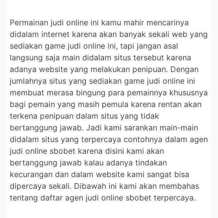
Permainan judi online ini kamu mahir mencarinya
didalam internet karena akan banyak sekali web yang
sediakan game judi online ini, tapi jangan asal
langsung saja main didalam situs tersebut karena
adanya website yang melakukan penipuan. Dengan
jumlahnya situs yang sediakan game judi online ini
membuat merasa bingung para pemainnya khususnya
bagi pemain yang masih pemula karena rentan akan
terkena penipuan dalam situs yang tidak
bertanggung jawab. Jadi kami sarankan main-main
didalam situs yang terpercaya contohnya dalam agen
judi online sbobet karena disini kami akan
bertanggung jawab kalau adanya tindakan
kecurangan dan dalam website kami sangat bisa
dipercaya sekali. Dibawah ini kami akan membahas
tentang daftar agen judi online sbobet terpercaya.