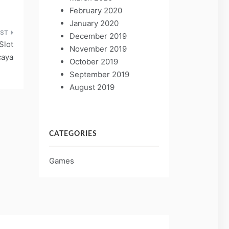
February 2020
January 2020
December 2019
Slot
November 2019
caya
October 2019
September 2019
August 2019
CATEGORIES
Games