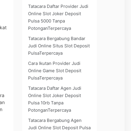
Tatacara Daftar Provider Judi
Online Slot Joker Deposit
Pulsa 5000 Tanpa
kat
PotonganTerpercaya
Tatacara Bergabung Bandar
Judi Online Situs Slot Deposit
PulsaTerpercaya
Cara Ikutan Provider Judi
Online Game Slot Deposit
PulsaTerpercaya
Tatacara Daftar Agen Judi
ra
Online Slot Joker Deposit
an
Pulsa 10rb Tanpa
an
PotonganTerpercaya
Tatacara Bergabung Agen
Judi Online Slot Deposit Pulsa