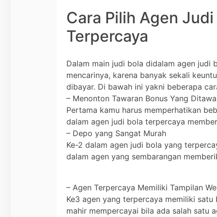
Cara Pilih Agen Judi
Terpercaya
Dalam main judi bola didalam agen judi 
mencarinya, karena banyak sekali keunt
dibayar. Di bawah ini yakni beberapa ca
– Menonton Tawaran Bonus Yang Ditawa
Pertama kamu harus memperhatikan bebe
dalam agen judi bola terpercaya member
– Depo yang Sangat Murah
Ke-2 dalam agen judi bola yang terperca
dalam agen yang sembarangan memberikan
– Agen Terpercaya Memiliki Tampilan W
Ke3 agen yang terpercaya memiliki satu 
mahir mempercayai bila ada salah satu 