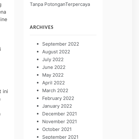
Tanpa PotonganTerpercaya
g
ena
ine
ARCHIVES
September 2022
i
August 2022
July 2022
June 2022
May 2022
April 2022
March 2022
 ini
February 2022
a
January 2022
a
December 2021
November 2021
October 2021
September 2021