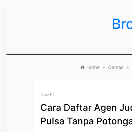
Skip
to
content
Br
Home
»
Games
»
GAMES
Cara Daftar Agen Jud
Pulsa Tanpa Potong