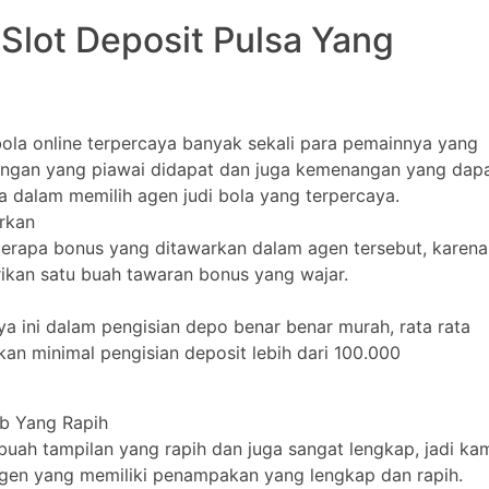
 Slot Deposit Pulsa Yang
bola online terpercaya banyak sekali para pemainnya yang
ungan yang piawai didapat dan juga kemenangan yang dap
ra dalam memilih agen judi bola yang terpercaya.
rkan
rapa bonus yang ditawarkan dalam agen tersebut, karena
ikan satu buah tawaran bonus yang wajar.
ya ini dalam pengisian depo benar benar murah, rata rata
 minimal pengisian deposit lebih dari 100.000
eb Yang Rapih
buah tampilan yang rapih dan juga sangat lengkap, jadi ka
agen yang memiliki penampakan yang lengkap dan rapih.