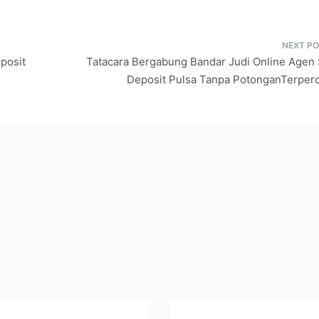
posit
Tatacara Bergabung Bandar Judi Online Agen 
Deposit Pulsa Tanpa PotonganTerper