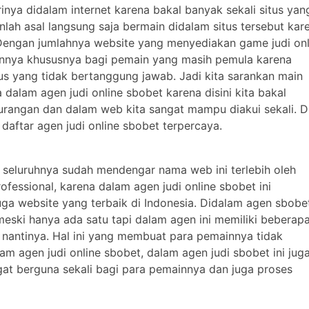
inya didalam internet karena bakal banyak sekali situs yan
anlah asal langsung saja bermain didalam situs tersebut kar
engan jumlahnya website yang menyediakan game judi onl
nnya khususnya bagi pemain yang masih pemula karena
us yang tidak bertanggung jawab. Jadi kita sarankan main
dalam agen judi online sbobet karena disini kita bakal
urangan dan dalam web kita sangat mampu diakui sekali. D
aftar agen judi online sbobet terpercaya.
u seluruhnya sudah mendengar nama web ini terlebih oleh
fessional, karena dalam agen judi online sbobet ini
a website yang terbaik di Indonesia. Didalam agen sbobet
eski hanya ada satu tapi dalam agen ini memiliki beberap
 nantinya. Hal ini yang membuat para pemainnya tidak
m agen judi online sbobet, dalam agen judi sbobet ini jug
at berguna sekali bagi para pemainnya dan juga proses