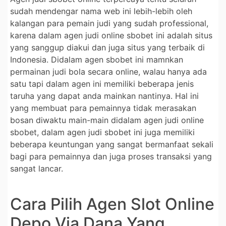
sudah mendengar nama web ini lebih-lebih oleh
kalangan para pemain judi yang sudah professional,
karena dalam agen judi online sbobet ini adalah situs
yang sanggup diakui dan juga situs yang terbaik di
Indonesia. Didalam agen sbobet ini mamnkan
permainan judi bola secara online, walau hanya ada
satu tapi dalam agen ini memiliki beberapa jenis
taruha yang dapat anda mainkan nantinya. Hal ini
yang membuat para pemainnya tidak merasakan
bosan diwaktu main-main didalam agen judi online
sbobet, dalam agen judi sbobet ini juga memiliki
beberapa keuntungan yang sangat bermanfaat sekali
bagi para pemainnya dan juga proses transaksi yang
sangat lancar.
Cara Pilih Agen Slot Online
Depo Via Dana Yang