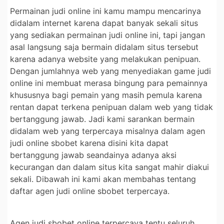
Permainan judi online ini kamu mampu mencarinya
didalam internet karena dapat banyak sekali situs
yang sediakan permainan judi online ini, tapi jangan
asal langsung saja bermain didalam situs tersebut
karena adanya website yang melakukan penipuan.
Dengan jumlahnya web yang menyediakan game judi
online ini membuat merasa bingung para pemainnya
khususnya bagi pemain yang masih pemula karena
rentan dapat terkena penipuan dalam web yang tidak
bertanggung jawab. Jadi kami sarankan bermain
didalam web yang terpercaya misalnya dalam agen
judi online sbobet karena disini kita dapat
bertanggung jawab seandainya adanya aksi
kecurangan dan dalam situs kita sangat mahir diakui
sekali. Dibawah ini kami akan membahas tentang
daftar agen judi online sbobet terpercaya.
Agen judi sbobet online terpercaya tentu seluruh