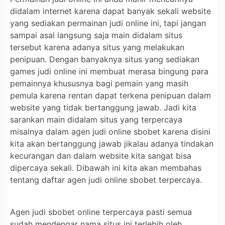
didalam internet karena dapat banyak sekali website
yang sediakan permainan judi online ini, tapi jangan
sampai asal langsung saja main didalam situs
tersebut karena adanya situs yang melakukan
penipuan. Dengan banyaknya situs yang sediakan
games judi online ini membuat merasa bingung para
pemainnya khususnya bagi pemain yang masih
pemula karena rentan dapat terkena penipuan dalam
website yang tidak bertanggung jawab. Jadi kita
sarankan main didalam situs yang terpercaya
misalnya dalam agen judi online sbobet karena disini
kita akan bertanggung jawab jikalau adanya tindakan
kecurangan dan dalam website kita sangat bisa
dipercaya sekali. Dibawah ini kita akan membahas
tentang daftar agen judi online sbobet terpercaya.
Agen judi sbobet online terpercaya pasti semua
sudah mendengar nama situs ini terlebih oleh