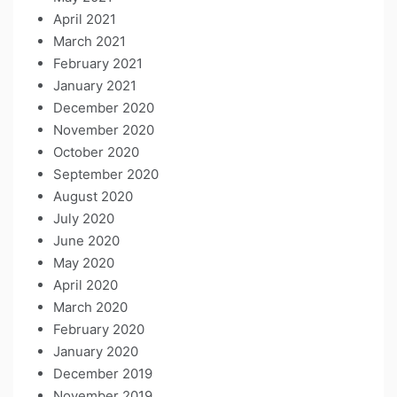
April 2021
March 2021
February 2021
January 2021
December 2020
November 2020
October 2020
September 2020
August 2020
July 2020
June 2020
May 2020
April 2020
March 2020
February 2020
January 2020
December 2019
November 2019