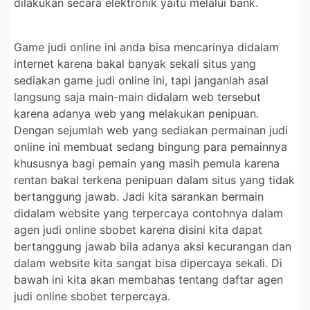
dilakukan secara elektronik yaitu melalui bank.
Game judi online ini anda bisa mencarinya didalam
internet karena bakal banyak sekali situs yang
sediakan game judi online ini, tapi janganlah asal
langsung saja main-main didalam web tersebut
karena adanya web yang melakukan penipuan.
Dengan sejumlah web yang sediakan permainan judi
online ini membuat sedang bingung para pemainnya
khususnya bagi pemain yang masih pemula karena
rentan bakal terkena penipuan dalam situs yang tidak
bertanggung jawab. Jadi kita sarankan bermain
didalam website yang terpercaya contohnya dalam
agen judi online sbobet karena disini kita dapat
bertanggung jawab bila adanya aksi kecurangan dan
dalam website kita sangat bisa dipercaya sekali. Di
bawah ini kita akan membahas tentang daftar agen
judi online sbobet terpercaya.