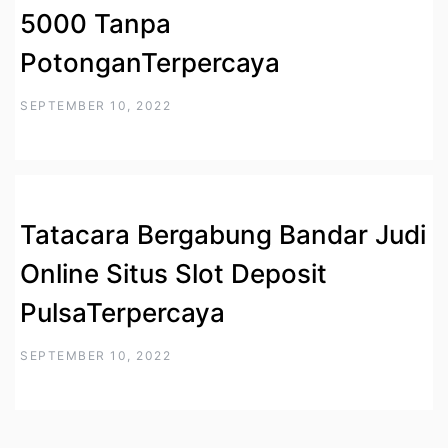
5000 Tanpa
PotonganTerpercaya
SEPTEMBER 10, 2022
Tatacara Bergabung Bandar Judi
Online Situs Slot Deposit
PulsaTerpercaya
SEPTEMBER 10, 2022