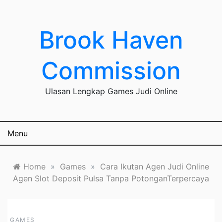
Skip
to
content
Brook Haven
Commission
Ulasan Lengkap Games Judi Online
Menu
Home
»
Games
»
Cara Ikutan Agen Judi Online
Agen Slot Deposit Pulsa Tanpa PotonganTerpercaya
GAMES