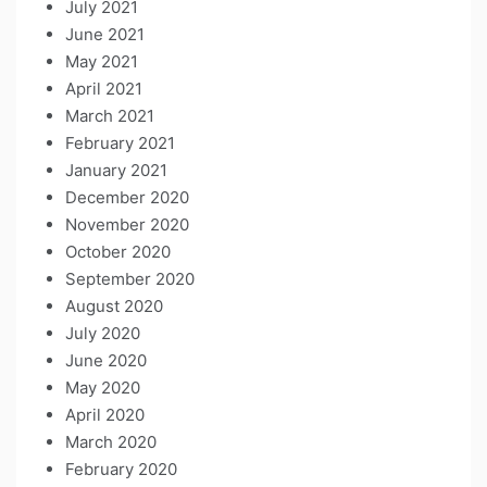
July 2021
June 2021
May 2021
April 2021
March 2021
February 2021
January 2021
December 2020
November 2020
October 2020
September 2020
August 2020
July 2020
June 2020
May 2020
April 2020
March 2020
February 2020