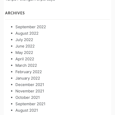
ARCHIVES
September 2022
August 2022
July 2022
June 2022
May 2022
April 2022
March 2022
February 2022
January 2022
December 2021
November 2021
October 2021
September 2021
August 2021