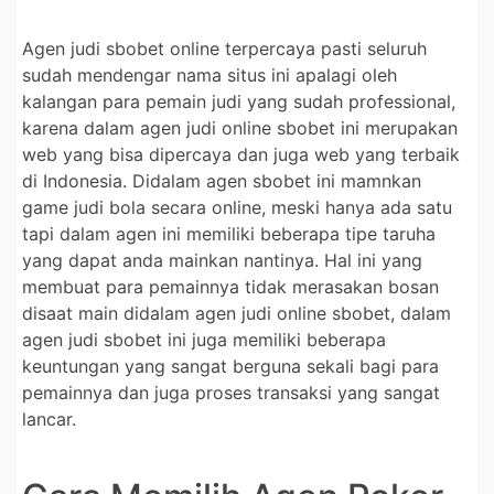
Agen judi sbobet online terpercaya pasti seluruh
sudah mendengar nama situs ini apalagi oleh
kalangan para pemain judi yang sudah professional,
karena dalam agen judi online sbobet ini merupakan
web yang bisa dipercaya dan juga web yang terbaik
di Indonesia. Didalam agen sbobet ini mamnkan
game judi bola secara online, meski hanya ada satu
tapi dalam agen ini memiliki beberapa tipe taruha
yang dapat anda mainkan nantinya. Hal ini yang
membuat para pemainnya tidak merasakan bosan
disaat main didalam agen judi online sbobet, dalam
agen judi sbobet ini juga memiliki beberapa
keuntungan yang sangat berguna sekali bagi para
pemainnya dan juga proses transaksi yang sangat
lancar.