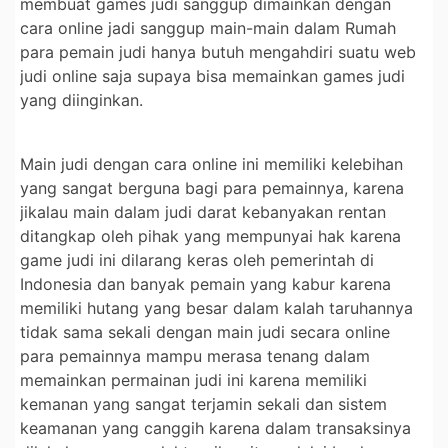
membuat games judi sanggup dimainkan dengan
cara online jadi sanggup main-main dalam Rumah
para pemain judi hanya butuh mengahdiri suatu web
judi online saja supaya bisa memainkan games judi
yang diinginkan.
Main judi dengan cara online ini memiliki kelebihan
yang sangat berguna bagi para pemainnya, karena
jikalau main dalam judi darat kebanyakan rentan
ditangkap oleh pihak yang mempunyai hak karena
game judi ini dilarang keras oleh pemerintah di
Indonesia dan banyak pemain yang kabur karena
memiliki hutang yang besar dalam kalah taruhannya
tidak sama sekali dengan main judi secara online
para pemainnya mampu merasa tenang dalam
memainkan permainan judi ini karena memiliki
kemanan yang sangat terjamin sekali dan sistem
keamanan yang canggih karena dalam transaksinya