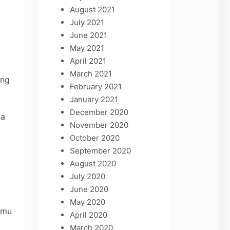
August 2021
July 2021
June 2021
May 2021
April 2021
March 2021
ang
February 2021
January 2021
December 2020
na
November 2020
October 2020
September 2020
August 2020
July 2020
June 2020
May 2020
amu
April 2020
March 2020