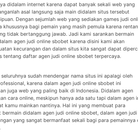
nya didalam internet karena dapat banyak sekali web yang
janganlah asal langsung saja main didalam situs tersebut
ipuan. Dengan sejumlah web yang sediakan games judi onl
a khususnya bagi pemain yang masih pemula karena rentan
ng tidak bertanggung jawab. Jadi kami sarankan bermain
alam agen judi online sbobet karena disini kami akan
atan kecurangan dan dalam situs kita sangat dapat diper
 tentang daftar agen judi online sbobet terpercaya.
u seluruhnya sudah mendengar nama situs ini apalagi oleh
fessional, karena dalam agen judi online sbobet ini
n juga web yang paling baik di Indonesia. Didalam agen
n cara online, meskipun hanya ada satu tapi dalam agen i
pat kamu mainkan nantinya. Hal ini yang membuat para
bermain didalam agen judi online sbobet, dalam agen judi
tungan yang sangat bermanfaat sekali bagi para pemainnya
.