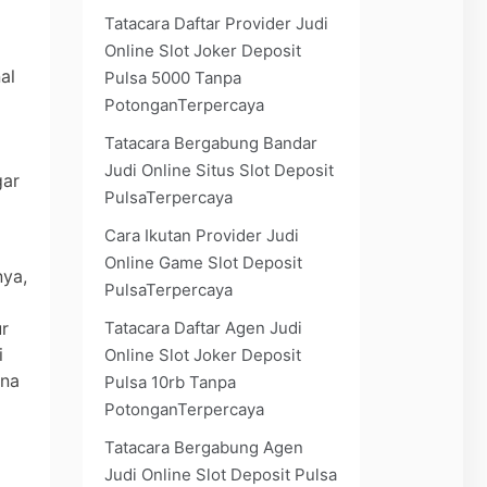
Tatacara Daftar Provider Judi
Online Slot Joker Deposit
al
Pulsa 5000 Tanpa
PotonganTerpercaya
Tatacara Bergabung Bandar
Judi Online Situs Slot Deposit
gar
PulsaTerpercaya
Cara Ikutan Provider Judi
Online Game Slot Deposit
nya,
PulsaTerpercaya
g
Tatacara Daftar Agen Judi
ur
i
Online Slot Joker Deposit
ena
Pulsa 10rb Tanpa
PotonganTerpercaya
Tatacara Bergabung Agen
Judi Online Slot Deposit Pulsa