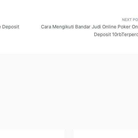
e Deposit
Cara Mengikuti Bandar Judi Online Poker On
Deposit 10rbTerper