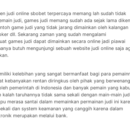
gen judi online sbobet terpercaya memang lah sudah tidak
pemain judi, games judi memang sudah ada sejak lama diken
ntoh game judi yang tidak jarang dimainkan oleh kalangan
oker dll. Sekarang zaman yang sudah mengalami
 games judi dapat dimainkan secara online jadi piawai
anya butuh mengunjungi sebuah website judi online saja a
kan.
emiliki kelebihan yang sangat bermanfaat bagi para pemain
rat kebanyakan rentan diringkus oleh pihak yang berwenan
s oleh pemerintah di Indonesia dan banyak pemain yang kab
 kalah taruhannya tidak sama sekali dengan main-main jud
u merasa santai dalam memainkan permainan judi ini kar
sekali dan system keamanan yang canggih karena dalam
tronik merupakan melalui bank.