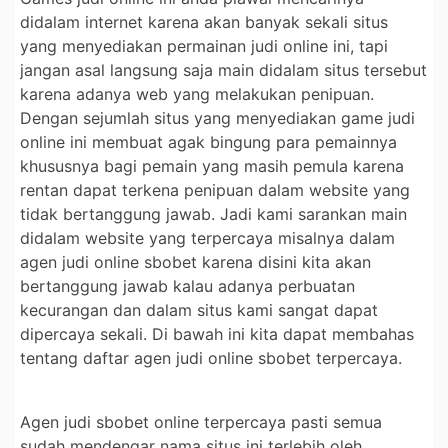
didalam internet karena akan banyak sekali situs
yang menyediakan permainan judi online ini, tapi
jangan asal langsung saja main didalam situs tersebut
karena adanya web yang melakukan penipuan.
Dengan sejumlah situs yang menyediakan game judi
online ini membuat agak bingung para pemainnya
khususnya bagi pemain yang masih pemula karena
rentan dapat terkena penipuan dalam website yang
tidak bertanggung jawab. Jadi kami sarankan main
didalam website yang terpercaya misalnya dalam
agen judi online sbobet karena disini kita akan
bertanggung jawab kalau adanya perbuatan
kecurangan dan dalam situs kami sangat dapat
dipercaya sekali. Di bawah ini kita dapat membahas
tentang daftar agen judi online sbobet terpercaya.
Agen judi sbobet online terpercaya pasti semua
sudah mendengar nama situs ini terlebih oleh