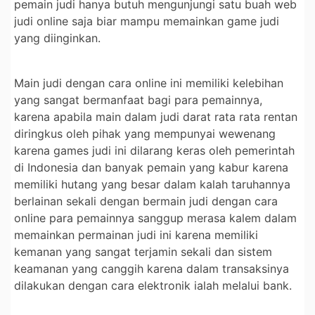
pemain judi hanya butuh mengunjungi satu buah web
judi online saja biar mampu memainkan game judi
yang diinginkan.
Main judi dengan cara online ini memiliki kelebihan
yang sangat bermanfaat bagi para pemainnya,
karena apabila main dalam judi darat rata rata rentan
diringkus oleh pihak yang mempunyai wewenang
karena games judi ini dilarang keras oleh pemerintah
di Indonesia dan banyak pemain yang kabur karena
memiliki hutang yang besar dalam kalah taruhannya
berlainan sekali dengan bermain judi dengan cara
online para pemainnya sanggup merasa kalem dalam
memainkan permainan judi ini karena memiliki
kemanan yang sangat terjamin sekali dan sistem
keamanan yang canggih karena dalam transaksinya
dilakukan dengan cara elektronik ialah melalui bank.