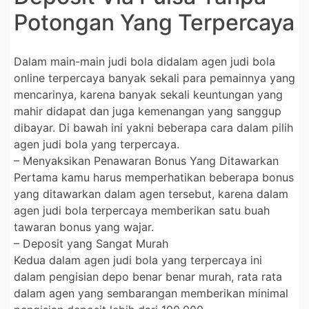
Potongan Yang Terpercaya
Dalam main-main judi bola didalam agen judi bola
online terpercaya banyak sekali para pemainnya yang
mencarinya, karena banyak sekali keuntungan yang
mahir didapat dan juga kemenangan yang sanggup
dibayar. Di bawah ini yakni beberapa cara dalam pilih
agen judi bola yang terpercaya.
– Menyaksikan Penawaran Bonus Yang Ditawarkan
Pertama kamu harus memperhatikan beberapa bonus
yang ditawarkan dalam agen tersebut, karena dalam
agen judi bola terpercaya memberikan satu buah
tawaran bonus yang wajar.
– Deposit yang Sangat Murah
Kedua dalam agen judi bola yang terpercaya ini
dalam pengisian depo benar benar murah, rata rata
dalam agen yang sembarangan memberikan minimal