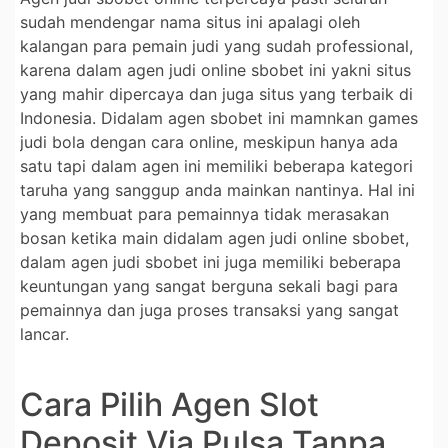
sudah mendengar nama situs ini apalagi oleh
kalangan para pemain judi yang sudah professional,
karena dalam agen judi online sbobet ini yakni situs
yang mahir dipercaya dan juga situs yang terbaik di
Indonesia. Didalam agen sbobet ini mamnkan games
judi bola dengan cara online, meskipun hanya ada
satu tapi dalam agen ini memiliki beberapa kategori
taruha yang sanggup anda mainkan nantinya. Hal ini
yang membuat para pemainnya tidak merasakan
bosan ketika main didalam agen judi online sbobet,
dalam agen judi sbobet ini juga memiliki beberapa
keuntungan yang sangat berguna sekali bagi para
pemainnya dan juga proses transaksi yang sangat
lancar.
Cara Pilih Agen Slot
Deposit Via Pulsa Tanpa