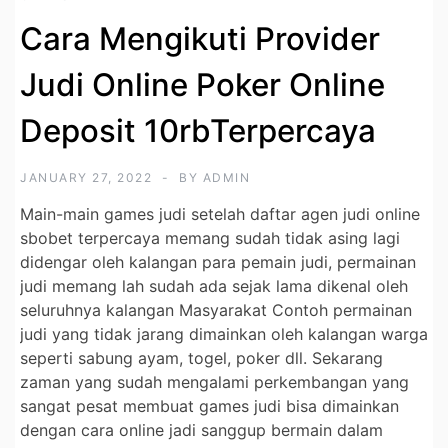
Cara Mengikuti Provider
Judi Online Poker Online
Deposit 10rbTerpercaya
JANUARY 27, 2022
BY
ADMIN
Main-main games judi setelah daftar agen judi online
sbobet terpercaya memang sudah tidak asing lagi
didengar oleh kalangan para pemain judi, permainan
judi memang lah sudah ada sejak lama dikenal oleh
seluruhnya kalangan Masyarakat Contoh permainan
judi yang tidak jarang dimainkan oleh kalangan warga
seperti sabung ayam, togel, poker dll. Sekarang
zaman yang sudah mengalami perkembangan yang
sangat pesat membuat games judi bisa dimainkan
dengan cara online jadi sanggup bermain dalam