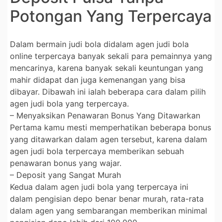
Potongan Yang Terpercaya
Dalam bermain judi bola didalam agen judi bola
online terpercaya banyak sekali para pemainnya yang
mencarinya, karena banyak sekali keuntungan yang
mahir didapat dan juga kemenangan yang bisa
dibayar. Dibawah ini ialah beberapa cara dalam pilih
agen judi bola yang terpercaya.
– Menyaksikan Penawaran Bonus Yang Ditawarkan
Pertama kamu mesti memperhatikan beberapa bonus
yang ditawarkan dalam agen tersebut, karena dalam
agen judi bola terpercaya memberikan sebuah
penawaran bonus yang wajar.
– Deposit yang Sangat Murah
Kedua dalam agen judi bola yang terpercaya ini
dalam pengisian depo benar benar murah, rata-rata
dalam agen yang sembarangan memberikan minimal