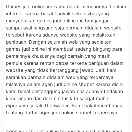
Games judi online ini kamu dapat mencarinya didalam
internet karena bakal banyak sekali situs yang
menyediakan games judi online ini, tapi jangan
sampai asal langsung saja bermain didalam website
tersebut karena adanya website yang melakukan
penipuan. Dengan sejumlah web yang sediakan
games judi online ini membuat sedang bingung para
pemainnya khususnya bagi pemain yang masih
pemula karena rentan dapat terkena penipuan dalam
website yang tidak bertanggung jawab. Jadi kami
sarankan bermain didalam web yang terpercaya
misalnya dalam agen judi online sbobet karena disini
kami bakal bertanggung jawab bila adanya tindakan
kecurangan dan dalam situs kita sangat mahir
dipercaya sekali. Dibawah ini kami bakal membahas
tentang daftar agen judi online sbobet terpercaya.
Agen judi sbobet online terpercaya pasti seluruhnya