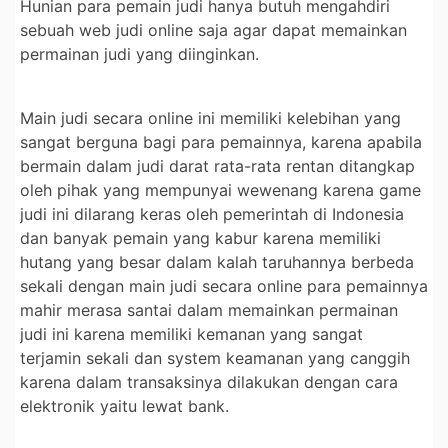
Hunian para pemain judi hanya butuh mengahdiri
sebuah web judi online saja agar dapat memainkan
permainan judi yang diinginkan.
Main judi secara online ini memiliki kelebihan yang
sangat berguna bagi para pemainnya, karena apabila
bermain dalam judi darat rata-rata rentan ditangkap
oleh pihak yang mempunyai wewenang karena game
judi ini dilarang keras oleh pemerintah di Indonesia
dan banyak pemain yang kabur karena memiliki
hutang yang besar dalam kalah taruhannya berbeda
sekali dengan main judi secara online para pemainnya
mahir merasa santai dalam memainkan permainan
judi ini karena memiliki kemanan yang sangat
terjamin sekali dan system keamanan yang canggih
karena dalam transaksinya dilakukan dengan cara
elektronik yaitu lewat bank.