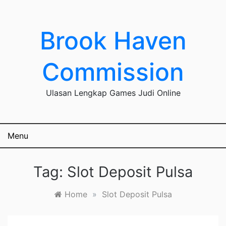
Skip
to
content
Brook Haven
Commission
Ulasan Lengkap Games Judi Online
Menu
Tag:
Slot Deposit Pulsa
Home
»
Slot Deposit Pulsa