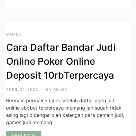
GAMES
Cara Daftar Bandar Judi
Online Poker Online
Deposit 10rbTerpercaya
APRIL 21, 2022
BY
ADMIN
Bermain permainan judi setelah daftar agen judi
online sbobet terpercaya memang lah sudah tidak
asing lagi didengar oleh kalangan para pemain judi,
games judi memang
Read More