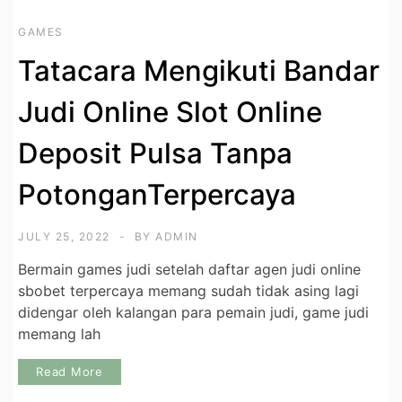
GAMES
Tatacara Mengikuti Bandar
Judi Online Slot Online
Deposit Pulsa Tanpa
PotonganTerpercaya
JULY 25, 2022
BY
ADMIN
Bermain games judi setelah daftar agen judi online
sbobet terpercaya memang sudah tidak asing lagi
didengar oleh kalangan para pemain judi, game judi
memang lah
Read More