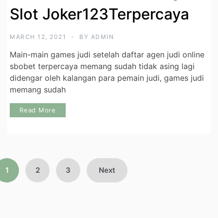
Slot Joker123Terpercaya
MARCH 12, 2021
BY
ADMIN
Main-main games judi setelah daftar agen judi online
sbobet terpercaya memang sudah tidak asing lagi
didengar oleh kalangan para pemain judi, games judi
memang sudah
Read More
Posts
1
2
3
Next
pagination