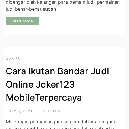
didengar oleh kalangan para pemain judi, permainan
judi benar-benar sudah
Read More
GAMES
Cara Ikutan Bandar Judi
Online Joker123
MobileTerpercaya
JULY 5, 2021
BY
ADMIN
Main-main permainan judi setelah daftar agen judi
online sbobet terpercaya memang lah sudah tidak