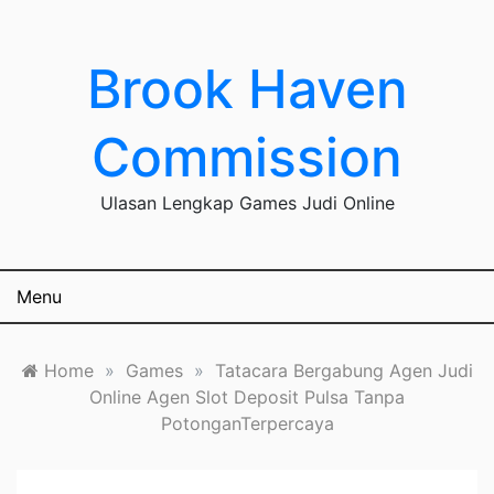
Skip
to
content
Brook Haven
Commission
Ulasan Lengkap Games Judi Online
Menu
Home
»
Games
»
Tatacara Bergabung Agen Judi
Online Agen Slot Deposit Pulsa Tanpa
PotonganTerpercaya