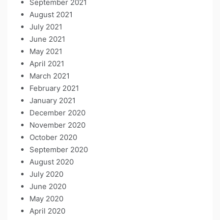
September 2021
August 2021
July 2021
June 2021
May 2021
April 2021
March 2021
February 2021
January 2021
December 2020
November 2020
October 2020
September 2020
August 2020
July 2020
June 2020
May 2020
April 2020