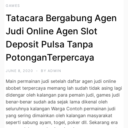
GAMES
Tatacara Bergabung Agen
Judi Online Agen Slot
Deposit Pulsa Tanpa
PotonganTerpercaya
JUNE 8, 2020
BY
ADMIN
Main permainan judi setelah daftar agen judi online
sbobet terpercaya memang lah sudah tidak asing lagi
didengar oleh kalangan para pemain judi, games judi
benar-benar sudah ada sejak lama dikenal oleh
seluruhnya kalangan Warga Contoh permainan judi
yang sering dimainkan oleh kalangan masyarakat
seperti sabung ayam, togel, poker dll. Sekarang era