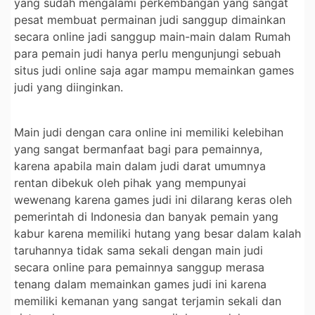
yang sudah mengalami perkembangan yang sangat
pesat membuat permainan judi sanggup dimainkan
secara online jadi sanggup main-main dalam Rumah
para pemain judi hanya perlu mengunjungi sebuah
situs judi online saja agar mampu memainkan games
judi yang diinginkan.
Main judi dengan cara online ini memiliki kelebihan
yang sangat bermanfaat bagi para pemainnya,
karena apabila main dalam judi darat umumnya
rentan dibekuk oleh pihak yang mempunyai
wewenang karena games judi ini dilarang keras oleh
pemerintah di Indonesia dan banyak pemain yang
kabur karena memiliki hutang yang besar dalam kalah
taruhannya tidak sama sekali dengan main judi
secara online para pemainnya sanggup merasa
tenang dalam memainkan games judi ini karena
memiliki kemanan yang sangat terjamin sekali dan