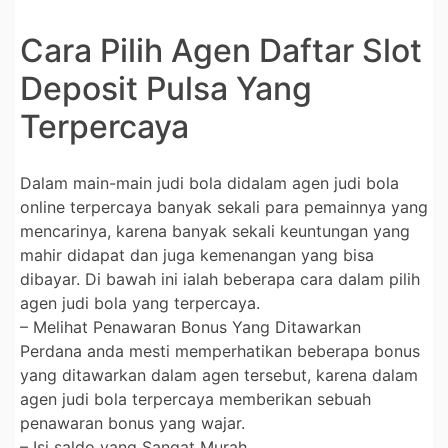
Cara Pilih Agen Daftar Slot
Deposit Pulsa Yang
Terpercaya
Dalam main-main judi bola didalam agen judi bola
online terpercaya banyak sekali para pemainnya yang
mencarinya, karena banyak sekali keuntungan yang
mahir didapat dan juga kemenangan yang bisa
dibayar. Di bawah ini ialah beberapa cara dalam pilih
agen judi bola yang terpercaya.
– Melihat Penawaran Bonus Yang Ditawarkan
Perdana anda mesti memperhatikan beberapa bonus
yang ditawarkan dalam agen tersebut, karena dalam
agen judi bola terpercaya memberikan sebuah
penawaran bonus yang wajar.
– Isi saldo yang Sangat Murah