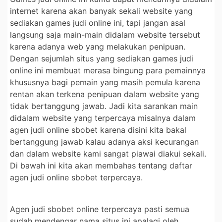
internet karena akan banyak sekali website yang
sediakan games judi online ini, tapi jangan asal
langsung saja main-main didalam website tersebut
karena adanya web yang melakukan penipuan.
Dengan sejumlah situs yang sediakan games judi
online ini membuat merasa bingung para pemainnya
khususnya bagi pemain yang masih pemula karena
rentan akan terkena penipuan dalam website yang
tidak bertanggung jawab. Jadi kita sarankan main
didalam website yang terpercaya misalnya dalam
agen judi online sbobet karena disini kita bakal
bertanggung jawab kalau adanya aksi kecurangan
dan dalam website kami sangat piawai diakui sekali.
Di bawah ini kita akan membahas tentang daftar
agen judi online sbobet terpercaya.
Agen judi sbobet online terpercaya pasti semua
sudah mendengar nama situs ini apalagi oleh