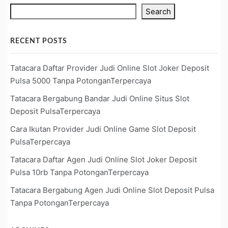
Search
RECENT POSTS
Tatacara Daftar Provider Judi Online Slot Joker Deposit
Pulsa 5000 Tanpa PotonganTerpercaya
Tatacara Bergabung Bandar Judi Online Situs Slot
Deposit PulsaTerpercaya
Cara Ikutan Provider Judi Online Game Slot Deposit
PulsaTerpercaya
Tatacara Daftar Agen Judi Online Slot Joker Deposit
Pulsa 10rb Tanpa PotonganTerpercaya
Tatacara Bergabung Agen Judi Online Slot Deposit Pulsa
Tanpa PotonganTerpercaya