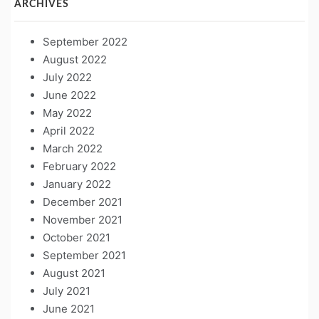
ARCHIVES
September 2022
August 2022
July 2022
June 2022
May 2022
April 2022
March 2022
February 2022
January 2022
December 2021
November 2021
October 2021
September 2021
August 2021
July 2021
June 2021