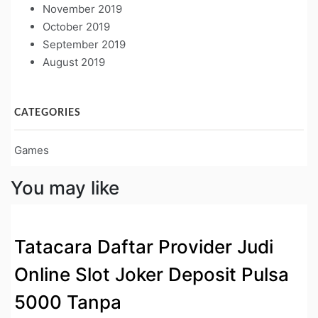
November 2019
October 2019
September 2019
August 2019
CATEGORIES
Games
You may like
Tatacara Daftar Provider Judi
Online Slot Joker Deposit Pulsa
5000 Tanpa