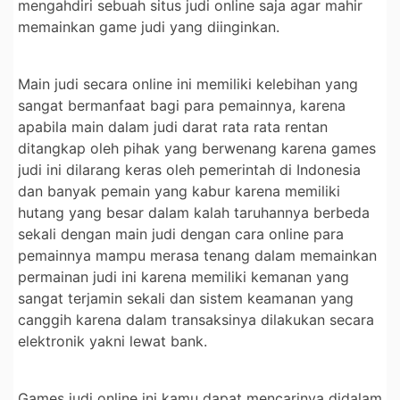
mengahdiri sebuah situs judi online saja agar mahir
memainkan game judi yang diinginkan.
Main judi secara online ini memiliki kelebihan yang
sangat bermanfaat bagi para pemainnya, karena
apabila main dalam judi darat rata rata rentan
ditangkap oleh pihak yang berwenang karena games
judi ini dilarang keras oleh pemerintah di Indonesia
dan banyak pemain yang kabur karena memiliki
hutang yang besar dalam kalah taruhannya berbeda
sekali dengan main judi dengan cara online para
pemainnya mampu merasa tenang dalam memainkan
permainan judi ini karena memiliki kemanan yang
sangat terjamin sekali dan sistem keamanan yang
canggih karena dalam transaksinya dilakukan secara
elektronik yakni lewat bank.
Games judi online ini kamu dapat mencarinya didalam