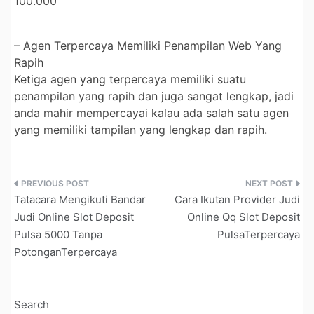
100.000
– Agen Terpercaya Memiliki Penampilan Web Yang
Rapih
Ketiga agen yang terpercaya memiliki suatu
penampilan yang rapih dan juga sangat lengkap, jadi
anda mahir mempercayai kalau ada salah satu agen
yang memiliki tampilan yang lengkap dan rapih.
Post
Tatacara Mengikuti Bandar
Cara Ikutan Provider Judi
navigation
Judi Online Slot Deposit
Online Qq Slot Deposit
Pulsa 5000 Tanpa
PulsaTerpercaya
PotonganTerpercaya
Search