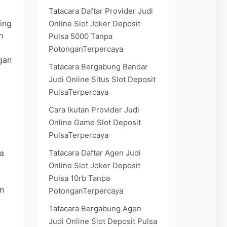
Tatacara Daftar Provider Judi
ing
Online Slot Joker Deposit
h
Pulsa 5000 Tanpa
PotonganTerpercaya
gan
Tatacara Bergabung Bandar
Judi Online Situs Slot Deposit
PulsaTerpercaya
Cara Ikutan Provider Judi
Online Game Slot Deposit
PulsaTerpercaya
Tatacara Daftar Agen Judi
na
Online Slot Joker Deposit
Pulsa 10rb Tanpa
an
PotonganTerpercaya
Tatacara Bergabung Agen
Judi Online Slot Deposit Pulsa