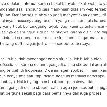
inya didalam internet karena bakal banyak sekali website y
 janganlah asal langsung saja main-main didalam web terseb
nipuan. Dengan sejumlah web yang menyediakan game judi
emainnya khususnya bagi pemain yang masih pemula karena
b yang tidak bertanggung jawab. Jadi kami sarankan main-
salnya dalam agen judi online sbobet karena disini kita da
ndakan kecurangan dan dalam situs kami sangat mahir dia
tentang daftar agen judi online sbobet terpercaya.
 seluruh sudah mendengar nama situs ini lebih-lebih oleh
fessional, karena dalam agen judi online sbobet ini adalah
g terbaik di Indonesia. Didalam agen sbobet ini mamnkan
rpun hanya ada satu tapi dalam agen ini memiliki beberapa
antinya. Hal ini yang membuat para pemainnya tidak
 agen judi online sbobet, dalam agen judi sbobet ini jug
at berguna sekali bagi para pemainnya dan juga proses