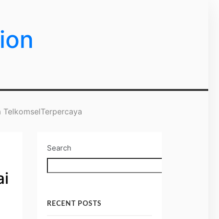
ion
sa TelkomselTerpercaya
Search
Search
ai
RECENT POSTS