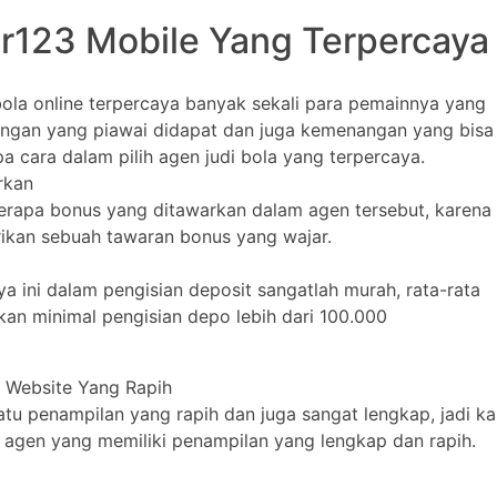
er123 Mobile Yang Terpercaya
bola online terpercaya banyak sekali para pemainnya yang
ungan yang piawai didapat dan juga kemenangan yang bisa
a cara dalam pilih agen judi bola yang terpercaya.
rkan
rapa bonus yang ditawarkan dalam agen tersebut, karena
ikan sebuah tawaran bonus yang wajar.
a ini dalam pengisian deposit sangatlah murah, rata-rata
n minimal pengisian depo lebih dari 100.000
 Website Yang Rapih
atu penampilan yang rapih dan juga sangat lengkap, jadi k
 agen yang memiliki penampilan yang lengkap dan rapih.