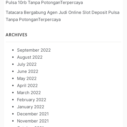
Pulsa 10rb Tanpa PotonganTerpercaya
Tatacara Bergabung Agen Judi Online Slot Deposit Pulsa
Tanpa PotonganTerpercaya
ARCHIVES
September 2022
August 2022
July 2022
June 2022
May 2022
April 2022
March 2022
February 2022
January 2022
December 2021
November 2021