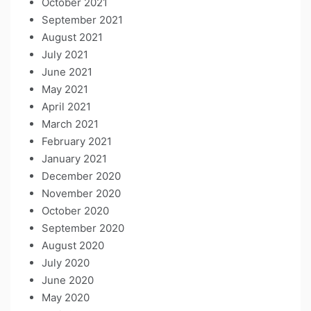
October 2021
September 2021
August 2021
July 2021
June 2021
May 2021
April 2021
March 2021
February 2021
January 2021
December 2020
November 2020
October 2020
September 2020
August 2020
July 2020
June 2020
May 2020