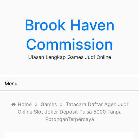
Skip
to
content
Brook Haven
Commission
Ulasan Lengkap Games Judi Online
Menu
Home
»
Games
»
Tatacara Daftar Agen Judi
Online Slot Joker Deposit Pulsa 5000 Tanpa
PotonganTerpercaya