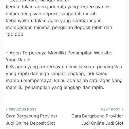
Kedua dalam agen judi bola yang terpercaya ini
dalam pengisian deposit sangatlah murah,
kebanyakan dalam agen yang sembarangan
memberikan minimal pengisian deposit lebih dari
100.000
– Agen Terpercaya Memiliki Penampilan Website
Yang Rapih
Ke3 agen yang terpercaya memiliki suatu penampilan
yang rapih dan juga sangat lengkap, jadi kamu
mampu mempercayai kalau ada salah satu agen yang
memiliki penampilan yang lengkap dan rapih.
Post
Cara Bergabung Provider
Cara Bergabung Provider
navigation
Judi Online Deposit Slot
Judi Online Judi Slot