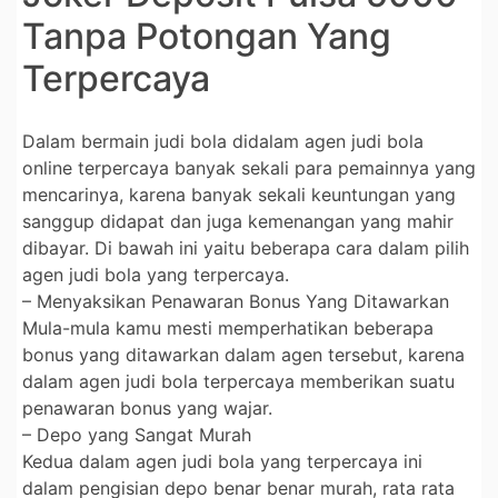
Tanpa Potongan Yang
Terpercaya
Dalam bermain judi bola didalam agen judi bola
online terpercaya banyak sekali para pemainnya yang
mencarinya, karena banyak sekali keuntungan yang
sanggup didapat dan juga kemenangan yang mahir
dibayar. Di bawah ini yaitu beberapa cara dalam pilih
agen judi bola yang terpercaya.
– Menyaksikan Penawaran Bonus Yang Ditawarkan
Mula-mula kamu mesti memperhatikan beberapa
bonus yang ditawarkan dalam agen tersebut, karena
dalam agen judi bola terpercaya memberikan suatu
penawaran bonus yang wajar.
– Depo yang Sangat Murah
Kedua dalam agen judi bola yang terpercaya ini
dalam pengisian depo benar benar murah, rata rata