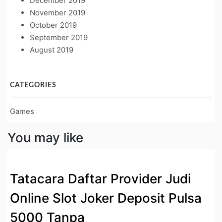
December 2019
November 2019
October 2019
September 2019
August 2019
CATEGORIES
Games
You may like
Tatacara Daftar Provider Judi
Online Slot Joker Deposit Pulsa
5000 Tanpa