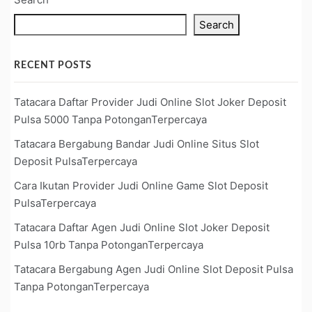
Search
RECENT POSTS
Tatacara Daftar Provider Judi Online Slot Joker Deposit
Pulsa 5000 Tanpa PotonganTerpercaya
Tatacara Bergabung Bandar Judi Online Situs Slot
Deposit PulsaTerpercaya
Cara Ikutan Provider Judi Online Game Slot Deposit
PulsaTerpercaya
Tatacara Daftar Agen Judi Online Slot Joker Deposit
Pulsa 10rb Tanpa PotonganTerpercaya
Tatacara Bergabung Agen Judi Online Slot Deposit Pulsa
Tanpa PotonganTerpercaya