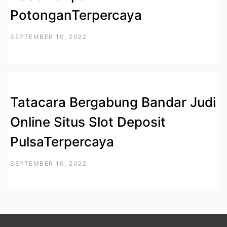
PotonganTerpercaya
SEPTEMBER 10, 2022
Tatacara Bergabung Bandar Judi
Online Situs Slot Deposit
PulsaTerpercaya
SEPTEMBER 10, 2022