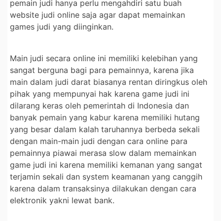
pemain judi hanya perlu mengahdiri satu buah
website judi online saja agar dapat memainkan
games judi yang diinginkan.
Main judi secara online ini memiliki kelebihan yang
sangat berguna bagi para pemainnya, karena jika
main dalam judi darat biasanya rentan diringkus oleh
pihak yang mempunyai hak karena game judi ini
dilarang keras oleh pemerintah di Indonesia dan
banyak pemain yang kabur karena memiliki hutang
yang besar dalam kalah taruhannya berbeda sekali
dengan main-main judi dengan cara online para
pemainnya piawai merasa slow dalam memainkan
game judi ini karena memiliki kemanan yang sangat
terjamin sekali dan system keamanan yang canggih
karena dalam transaksinya dilakukan dengan cara
elektronik yakni lewat bank.