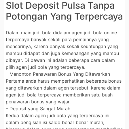
Slot Deposit Pulsa Tanpa
Potongan Yang Terpercaya
Dalam main judi bola didalam agen judi bola online
terpercaya banyak sekali para pemainnya yang
mencarinya, karena banyak sekali keuntungan yang
mampu didapat dan juga kemenangan yang mampu
dibayar. Di bawah ini adalah beberapa cara dalam
pilih agen judi bola yang terpercaya.
– Menonton Penawaran Bonus Yang Ditawarkan
Pertama anda harus memperhatikan beberapa bonus
yang ditawarkan dalam agen tersebut, karena dalam
agen judi bola terpercaya memberikan satu buah
penawaran bonus yang wajar.
– Deposit yang Sangat Murah
Kedua dalam agen judi bola yang terpercaya ini
dalam pengisian isi saldo benar benar murah,