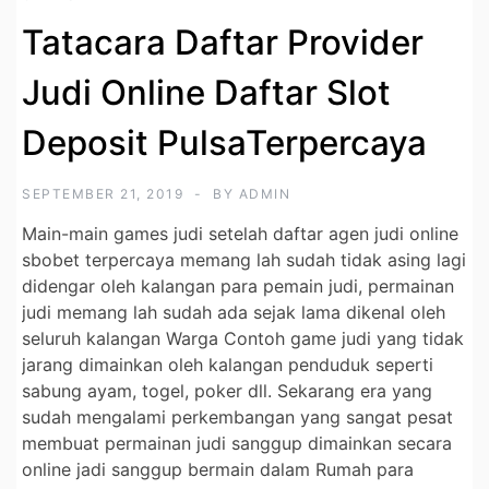
Tatacara Daftar Provider
Judi Online Daftar Slot
Deposit PulsaTerpercaya
SEPTEMBER 21, 2019
BY
ADMIN
Main-main games judi setelah daftar agen judi online
sbobet terpercaya memang lah sudah tidak asing lagi
didengar oleh kalangan para pemain judi, permainan
judi memang lah sudah ada sejak lama dikenal oleh
seluruh kalangan Warga Contoh game judi yang tidak
jarang dimainkan oleh kalangan penduduk seperti
sabung ayam, togel, poker dll. Sekarang era yang
sudah mengalami perkembangan yang sangat pesat
membuat permainan judi sanggup dimainkan secara
online jadi sanggup bermain dalam Rumah para