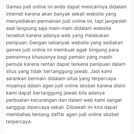
Games judi online ini anda dapat mencarinya didalam
internet karena akan banyak sekali website yang
menyediakan permainan judi online ini, tapi janganlah
asal langsung saja main-main didalam website
tersebut karena adanya web yang melakukan
penipuan. Dengan sebanyak website yang sediakan
games judi online ini membuat agak bingung para
pemainnya khususnya bagi pemain yang masih
pemula karena rentan dapat terkena penipuan dalam
situs yang tidak bertanggung jawab. Jadi kami
sarankan bermain didalam situs yang terpercaya
misalnya dalam agen judi online sbobet karena disini
kami dapat bertanggung jawab bila adanya
perbuatan kecurangan dan dalam web kami sangat
sanggup dipercaya sekali. Dibawah ini kita dapat
membahas tentang daftar agen judi online sbobet
terpercaya.