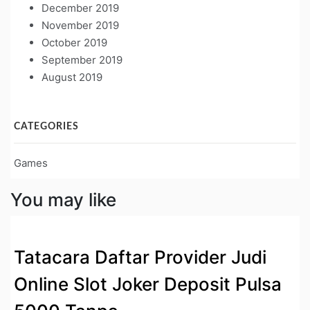
December 2019
November 2019
October 2019
September 2019
August 2019
CATEGORIES
Games
You may like
Tatacara Daftar Provider Judi
Online Slot Joker Deposit Pulsa