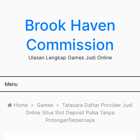
Skip
to
content
Brook Haven
Commission
Ulasan Lengkap Games Judi Online
Menu
Home
»
Games
»
Tatacara Daftar Provider Judi
Online Situs Slot Deposit Pulsa Tanpa
PotonganTerpercaya