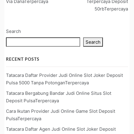
Via DanaTerpercaya
Terpercaya Deposit
50rbTerpercaya
Search
Search
RECENT POSTS
Tatacara Daftar Provider Judi Online Slot Joker Deposit
Pulsa 5000 Tanpa PotonganTerpercaya
Tatacara Bergabung Bandar Judi Online Situs Slot
Deposit PulsaTerpercaya
Cara Ikutan Provider Judi Online Game Slot Deposit
PulsaTerpercaya
Tatacara Daftar Agen Judi Online Slot Joker Deposit