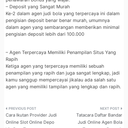
– Deposit yang Sangat Murah
Ke-2 dalam agen judi bola yang terpercaya ini dalam
pengisian deposit benar benar murah, umumnya
dalam agen yang sembarangan memberikan minimal
pengisian deposit lebih dari 100.000
– Agen Terpercaya Memiliki Penampilan Situs Yang
Rapih
Ketiga agen yang terpercaya memiliki sebuah
penampilan yang rapih dan juga sangat lengkap, jadi
kamu sanggup mempercayai jikalau ada salah satu
agen yang memiliki tampilan yang lengkap dan rapih.
Post
Cara Ikutan Provider Judi
Tatacara Daftar Bandar
navigation
Online Slot Online Depo
Judi Online Agen Bola