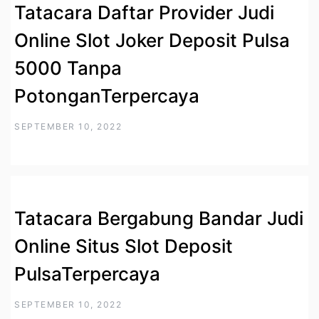
Tatacara Daftar Provider Judi
Online Slot Joker Deposit Pulsa
5000 Tanpa
PotonganTerpercaya
SEPTEMBER 10, 2022
Tatacara Bergabung Bandar Judi
Online Situs Slot Deposit
PulsaTerpercaya
SEPTEMBER 10, 2022