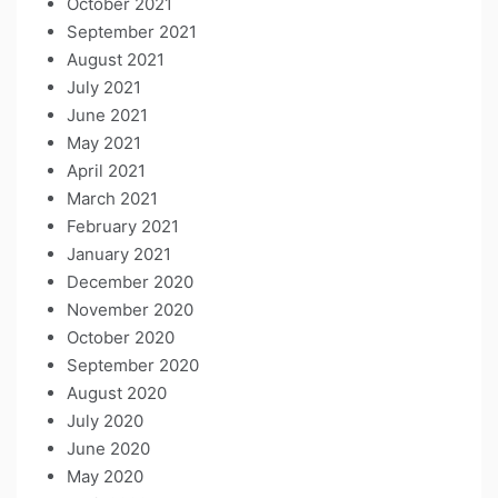
October 2021
September 2021
August 2021
July 2021
June 2021
May 2021
April 2021
March 2021
February 2021
January 2021
December 2020
November 2020
October 2020
September 2020
August 2020
July 2020
June 2020
May 2020