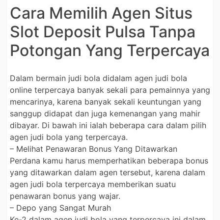
Cara Memilih Agen Situs
Slot Deposit Pulsa Tanpa
Potongan Yang Terpercaya
Dalam bermain judi bola didalam agen judi bola
online terpercaya banyak sekali para pemainnya yang
mencarinya, karena banyak sekali keuntungan yang
sanggup didapat dan juga kemenangan yang mahir
dibayar. Di bawah ini ialah beberapa cara dalam pilih
agen judi bola yang terpercaya.
– Melihat Penawaran Bonus Yang Ditawarkan
Perdana kamu harus memperhatikan beberapa bonus
yang ditawarkan dalam agen tersebut, karena dalam
agen judi bola terpercaya memberikan suatu
penawaran bonus yang wajar.
– Depo yang Sangat Murah
Ke-2 dalam agen judi bola yang terpercaya ini dalam