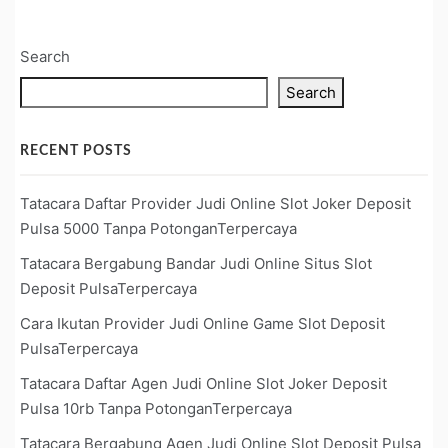
Search
Search
RECENT POSTS
Tatacara Daftar Provider Judi Online Slot Joker Deposit
Pulsa 5000 Tanpa PotonganTerpercaya
Tatacara Bergabung Bandar Judi Online Situs Slot
Deposit PulsaTerpercaya
Cara Ikutan Provider Judi Online Game Slot Deposit
PulsaTerpercaya
Tatacara Daftar Agen Judi Online Slot Joker Deposit
Pulsa 10rb Tanpa PotonganTerpercaya
Tatacara Bergabung Agen Judi Online Slot Deposit Pulsa