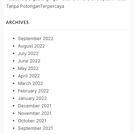
Tanpa PotonganTerpercaya
ARCHIVES
September 2022
August 2022
July 2022
June 2022
May 2022
April 2022
March 2022
February 2022
January 2022
December 2021
November 2021
October 2021
September 2021