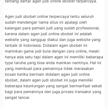
tentang daftar agen judi online sbobet terpercaya.
Agen judi sbobet online terpercaya tentu seluruh
sudah mendengar nama situs ini apalagi oleh
kalangan para pemain judi yang sudah professional,
karena dalam agen judi online sbobet ini adalah
website yang sanggup diakui dan juga website yang
terbaik di Indonesia. Didalam agen sbobet ini
mamnkan game judi bola dengan cara online, meski
hanya ada satu tapi dalam agen ini memiliki beberapa
type taruha yang bisa anda mainkan nantinya. Hal ini
yang membuat para pemainnya tidak merasakan
bosan ketika bermain didalam agen judi online
sbobet, dalam agen judi sbobet ini juga memiliki
beberapa keuntungan yang sangat bermanfaat sekali
bagi para pemainnya dan juga proses transaksi yang
sangat lancar.