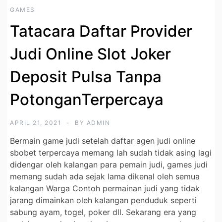
GAMES
Tatacara Daftar Provider
Judi Online Slot Joker
Deposit Pulsa Tanpa
PotonganTerpercaya
APRIL 21, 2021
BY
ADMIN
Bermain game judi setelah daftar agen judi online
sbobet terpercaya memang lah sudah tidak asing lagi
didengar oleh kalangan para pemain judi, games judi
memang sudah ada sejak lama dikenal oleh semua
kalangan Warga Contoh permainan judi yang tidak
jarang dimainkan oleh kalangan penduduk seperti
sabung ayam, togel, poker dll. Sekarang era yang