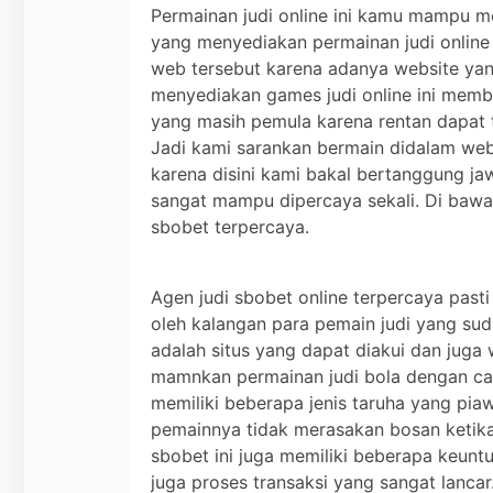
Permainan judi online ini kamu mampu m
yang menyediakan permainan judi online 
web tersebut karena adanya website ya
menyediakan games judi online ini mem
yang masih pemula karena rentan dapat
Jadi kami sarankan bermain didalam web
karena disini kami bakal bertanggung ja
sangat mampu dipercaya sekali. Di bawah
sbobet terpercaya.
Agen judi sbobet online terpercaya past
oleh kalangan para pemain judi yang suda
adalah situs yang dapat diakui dan juga 
mamnkan permainan judi bola dengan car
memiliki beberapa jenis taruha yang pia
pemainnya tidak merasakan bosan ketika 
sbobet ini juga memiliki beberapa keun
juga proses transaksi yang sangat lancar