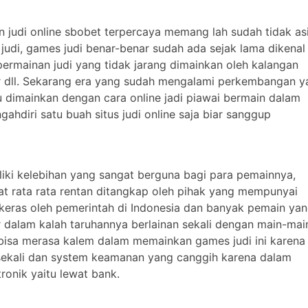
n judi online sbobet terpercaya memang lah sudah tidak as
 judi, games judi benar-benar sudah ada sejak lama dikenal
rmainan judi yang tidak jarang dimainkan oleh kalangan
r dll. Sekarang era yang sudah mengalami perkembangan y
dimainkan dengan cara online jadi piawai bermain dalam
ahdiri satu buah situs judi online saja biar sanggup
iliki kelebihan yang sangat berguna bagi para pemainnya,
at rata rata rentan ditangkap oleh pihak yang mempunyai
 keras oleh pemerintah di Indonesia dan banyak pemain ya
 dalam kalah taruhannya berlainan sekali dengan main-mai
 bisa merasa kalem dalam memainkan games judi ini karena
sekali dan system keamanan yang canggih karena dalam
ronik yaitu lewat bank.