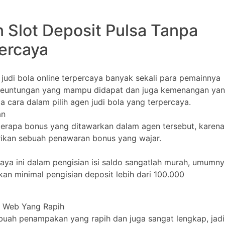
n Slot Deposit Pulsa Tanpa
ercaya
judi bola online terpercaya banyak sekali para pemainnya
 keuntungan yang mampu didapat dan juga kemenangan ya
a cara dalam pilih agen judi bola yang terpercaya.
an
rapa bonus yang ditawarkan dalam agen tersebut, karena
rikan sebuah penawaran bonus yang wajar.
aya ini dalam pengisian isi saldo sangatlah murah, umumn
 minimal pengisian deposit lebih dari 100.000
n Web Yang Rapih
ebuah penampakan yang rapih dan juga sangat lengkap, jadi