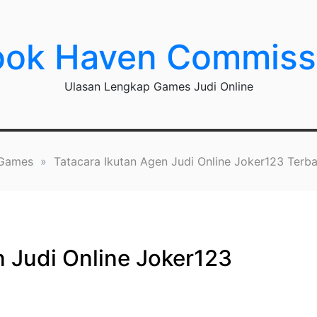
ook Haven Commiss
Ulasan Lengkap Games Judi Online
Games
»
Tatacara Ikutan Agen Judi Online Joker123 Terb
n Judi Online Joker123