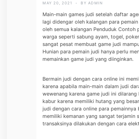
MAY 20, 2021
BY
ADMIN
Main-main games judi setelah daftar age
lagi didengar oleh kalangan para pemain
oleh semua kalangan Penduduk Contoh pe
warga seperti sabung ayam, togel, poke
sangat pesat membuat game judi mampu 
Hunian para pemain judi hanya perlu meng
memainkan game judi yang diinginkan.
Bermain judi dengan cara online ini mem
karena apabila main-main dalam judi dar
wewenang karena game judi ini dilarang
kabur karena memiliki hutang yang besar
judi dengan cara online para pemainnya
memiliki kemanan yang sangat terjamin 
transaksinya dilakukan dengan cara elekt