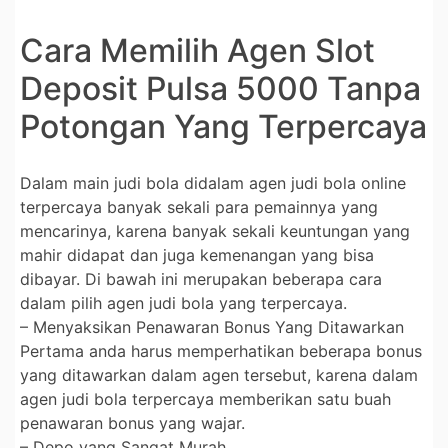
Cara Memilih Agen Slot
Deposit Pulsa 5000 Tanpa
Potongan Yang Terpercaya
Dalam main judi bola didalam agen judi bola online
terpercaya banyak sekali para pemainnya yang
mencarinya, karena banyak sekali keuntungan yang
mahir didapat dan juga kemenangan yang bisa
dibayar. Di bawah ini merupakan beberapa cara
dalam pilih agen judi bola yang terpercaya.
– Menyaksikan Penawaran Bonus Yang Ditawarkan
Pertama anda harus memperhatikan beberapa bonus
yang ditawarkan dalam agen tersebut, karena dalam
agen judi bola terpercaya memberikan satu buah
penawaran bonus yang wajar.
– Depo yang Sangat Murah