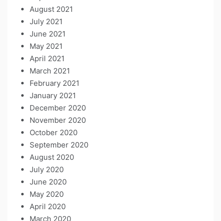
August 2021
July 2021
June 2021
May 2021
April 2021
March 2021
February 2021
January 2021
December 2020
November 2020
October 2020
September 2020
August 2020
July 2020
June 2020
May 2020
April 2020
March 2020