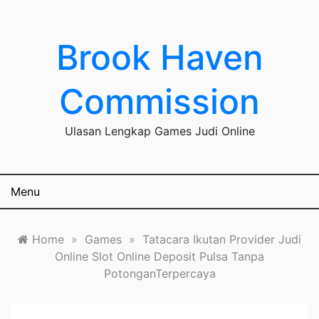
Skip
to
content
Brook Haven
Commission
Ulasan Lengkap Games Judi Online
Menu
Home
»
Games
»
Tatacara Ikutan Provider Judi
Online Slot Online Deposit Pulsa Tanpa
PotonganTerpercaya