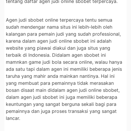
tentang daftar agen judi online sbobet terpercaya.
Agen judi sbobet online terpercaya tentu semua
sudah mendengar nama situs ini lebih-lebih oleh
kalangan para pemain judi yang sudah professional,
karena dalam agen judi online sbobet ini adalah
website yang piawai diakui dan juga situs yang
terbaik di Indonesia. Didalam agen sbobet ini
mamnkan game judi bola secara online, walau hanya
ada satu tapi dalam agen ini memiliki beberapa jenis
taruha yang mahir anda mainkan nantinya. Hal ini
yang membuat para pemainnya tidak merasakan
bosan disaat main didalam agen judi online sbobet,
dalam agen judi sbobet ini juga memiliki beberapa
keuntungan yang sangat berguna sekali bagi para
pemainnya dan juga proses transaksi yang sangat
lancar.