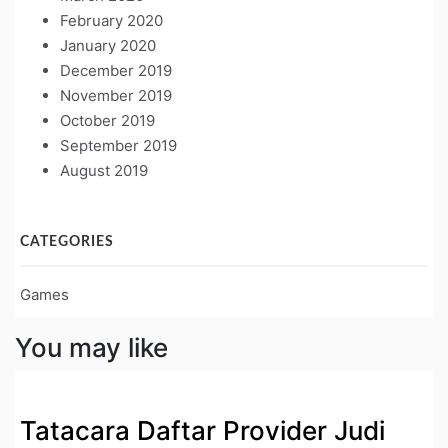
February 2020
January 2020
December 2019
November 2019
October 2019
September 2019
August 2019
CATEGORIES
Games
You may like
Tatacara Daftar Provider Judi