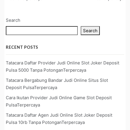
Search
Search
RECENT POSTS
Tatacara Daftar Provider Judi Online Slot Joker Deposit
Pulsa 5000 Tanpa PotonganTerpercaya
Tatacara Bergabung Bandar Judi Online Situs Slot
Deposit PulsaTerpercaya
Cara Ikutan Provider Judi Online Game Slot Deposit
PulsaTerpercaya
Tatacara Daftar Agen Judi Online Slot Joker Deposit
Pulsa 10rb Tanpa PotonganTerpercaya