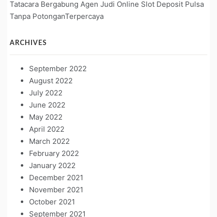
Tatacara Bergabung Agen Judi Online Slot Deposit Pulsa
Tanpa PotonganTerpercaya
ARCHIVES
September 2022
August 2022
July 2022
June 2022
May 2022
April 2022
March 2022
February 2022
January 2022
December 2021
November 2021
October 2021
September 2021