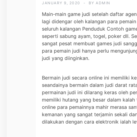
JANUARY 9, 2020
BY
ADMIN
Main-main game judi setelah daftar agen
lagi didengar oleh kalangan para pemain
seluruh kalangan Penduduk Contoh game 
seperti sabung ayam, togel, poker dll
sangat pesat membuat games judi sangg
para pemain judi hanya perlu mengunjung
judi yang diinginkan.
Bermain judi secara online ini memiliki 
seandainya bermain dalam judi darat rat
permainan judi ini dilarang keras oleh 
memiliki hutang yang besar dalam kalah 
online para pemainnya mahir merasa sant
kemanan yang sangat terjamin sekali da
dilakukan dengan cara elektronik ialah l