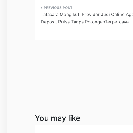
Post
Tatacara Mengikuti Provider Judi Online Ag
navigation
Deposit Pulsa Tanpa PotonganTerpercaya
You may like