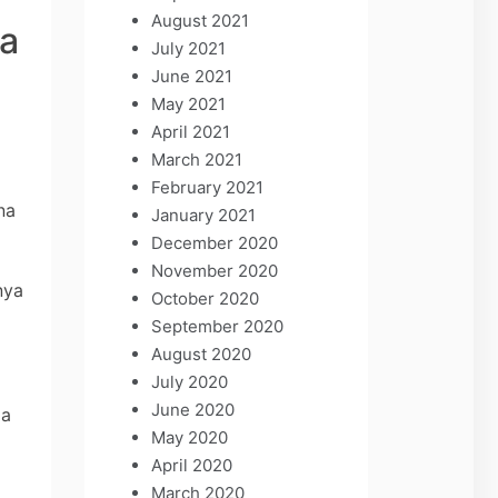
August 2021
ya
July 2021
June 2021
May 2021
April 2021
March 2021
February 2021
na
January 2021
December 2020
November 2020
nya
October 2020
September 2020
August 2020
July 2020
June 2020
da
May 2020
April 2020
March 2020