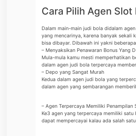
Cara Pilih Agen Slot
Dalam main-main judi bola didalam agen 
yang mencarinya, karena banyak sekali
bisa dibayar. Dibawah ini yakni beberap
– Menyaksikan Penawaran Bonus Yang D
Mula-mula kamu mesti memperhatikan be
dalam agen judi bola terpercaya membe
– Depo yang Sangat Murah
Kedua dalam agen judi bola yang terper
dalam agen yang sembarangan memberika
– Agen Terpercaya Memiliki Penampilan 
Ke3 agen yang terpercaya memiliki satu 
dapat mempercayai kalau ada salah satu