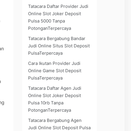
Tatacara Daftar Provider Judi
Online Slot Joker Deposit
h
Pulsa 5000 Tanpa
PotonganTerpercaya
Tatacara Bergabung Bandar
Judi Online Situs Slot Deposit
an
PulsaTerpercaya
Cara Ikutan Provider Judi
Online Game Slot Deposit
PulsaTerpercaya
n
Tatacara Daftar Agen Judi
Online Slot Joker Deposit
ng
Pulsa 10rb Tanpa
PotonganTerpercaya
Tatacara Bergabung Agen
Judi Online Slot Deposit Pulsa