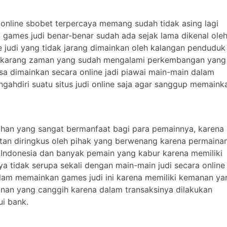
i online sbobet terpercaya memang sudah tidak asing lagi
, games judi benar-benar sudah ada sejak lama dikenal ole
judi yang tidak jarang dimainkan oleh kalangan penduduk
. Sekarang zaman yang sudah mengalami perkembangan yang
sa dimainkan secara online jadi piawai main-main dalam
ahdiri suatu situs judi online saja agar sanggup memaink
ebihan yang sangat bermanfaat bagi para pemainnya, karena
entan diringkus oleh pihak yang berwenang karena permaina
di Indonesia dan banyak pemain yang kabur karena memiliki
a tidak serupa sekali dengan main-main judi secara online
lam memainkan games judi ini karena memiliki kemanan ya
anan yang canggih karena dalam transaksinya dilakukan
ui bank.