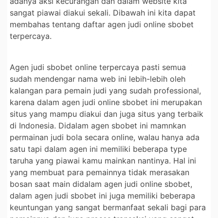
adanya aksi kecurangan dan dalam website kita
sangat piawai diakui sekali. Dibawah ini kita dapat
membahas tentang daftar agen judi online sbobet
terpercaya.
Agen judi sbobet online terpercaya pasti semua
sudah mendengar nama web ini lebih-lebih oleh
kalangan para pemain judi yang sudah professional,
karena dalam agen judi online sbobet ini merupakan
situs yang mampu diakui dan juga situs yang terbaik
di Indonesia. Didalam agen sbobet ini mamnkan
permainan judi bola secara online, walau hanya ada
satu tapi dalam agen ini memiliki beberapa type
taruha yang piawai kamu mainkan nantinya. Hal ini
yang membuat para pemainnya tidak merasakan
bosan saat main didalam agen judi online sbobet,
dalam agen judi sbobet ini juga memiliki beberapa
keuntungan yang sangat bermanfaat sekali bagi para