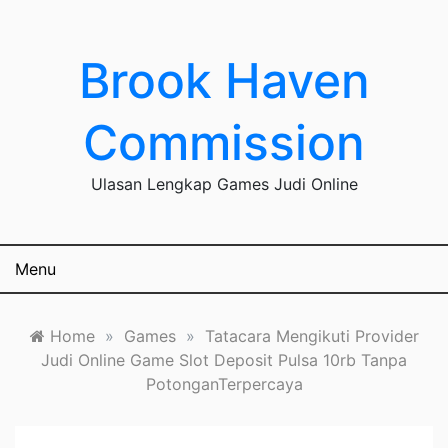
Skip
to
content
Brook Haven
Commission
Ulasan Lengkap Games Judi Online
Menu
Home
»
Games
»
Tatacara Mengikuti Provider
Judi Online Game Slot Deposit Pulsa 10rb Tanpa
PotonganTerpercaya