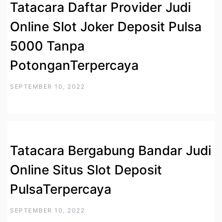
Tatacara Daftar Provider Judi
Online Slot Joker Deposit Pulsa
5000 Tanpa
PotonganTerpercaya
SEPTEMBER 10, 2022
Tatacara Bergabung Bandar Judi
Online Situs Slot Deposit
PulsaTerpercaya
SEPTEMBER 10, 2022