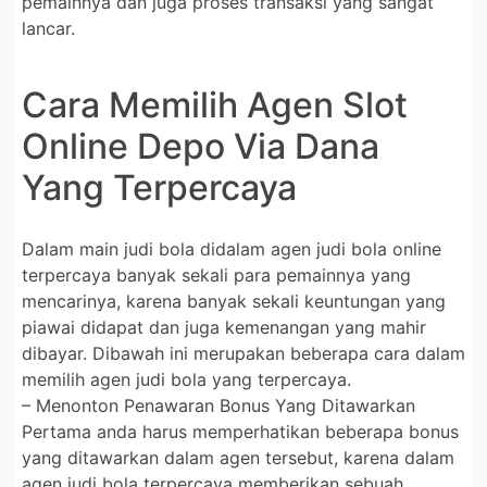
pemainnya dan juga proses transaksi yang sangat
lancar.
Cara Memilih Agen Slot
Online Depo Via Dana
Yang Terpercaya
Dalam main judi bola didalam agen judi bola online
terpercaya banyak sekali para pemainnya yang
mencarinya, karena banyak sekali keuntungan yang
piawai didapat dan juga kemenangan yang mahir
dibayar. Dibawah ini merupakan beberapa cara dalam
memilih agen judi bola yang terpercaya.
– Menonton Penawaran Bonus Yang Ditawarkan
Pertama anda harus memperhatikan beberapa bonus
yang ditawarkan dalam agen tersebut, karena dalam
agen judi bola terpercaya memberikan sebuah