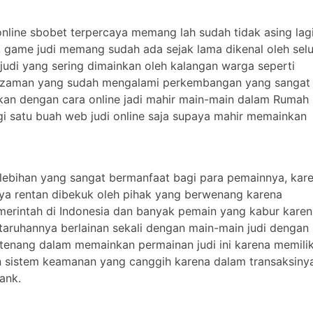
online sbobet terpercaya memang lah sudah tidak asing lag
, game judi memang sudah ada sejak lama dikenal oleh sel
udi yang sering dimainkan oleh kalangan warga seperti
ng zaman yang sudah mengalami perkembangan yang sangat
kan dengan cara online jadi mahir main-main dalam Rumah
gi satu buah web judi online saja supaya mahir memainkan
 kelebihan yang sangat bermanfaat bagi para pemainnya, kar
ya rentan dibekuk oleh pihak yang berwenang karena
pemerintah di Indonesia dan banyak pemain yang kabur kare
taruhannya berlainan sekali dengan main-main judi dengan
tenang dalam memainkan permainan judi ini karena memilik
n sistem keamanan yang canggih karena dalam transaksiny
ank.