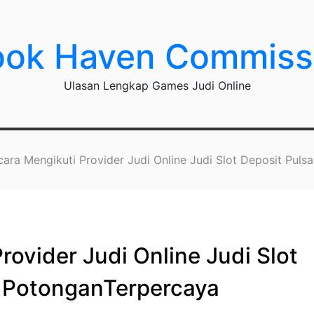
ook Haven Commiss
Ulasan Lengkap Games Judi Online
cara Mengikuti Provider Judi Online Judi Slot Deposit Pul
rovider Judi Online Judi Slot
a PotonganTerpercaya