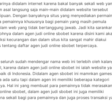
carinya didalam internet karena bakal banyak sekali web ya
gan asal langsung saja main-main didalam website tersebut
nipuan. Dengan banyaknya situs yang menyediakan permai
ra pemainnya khususnya bagi pemain yang masih pemula
alam web yang tidak bertanggung jawab. Jadi kita saranka
ohnya dalam agen judi online sbobet karena disini kami ak
si kecurangan dan dalam situs kita sangat mahir diakui
 tentang daftar agen judi online sbobet terpercaya.
i seluruh sudah mendengar nama web ini terlebih oleh kala
, karena dalam agen judi online sbobet ini ialah website y
 baik di Indonesia. Didalam agen sbobet ini mamnkan games
a ada satu tapi dalam agen ini memiliki beberapa kategori
ya. Hal ini yang membuat para pemainnya tidak merasaka
nline sbobet, dalam agen judi sbobet ini juga memiliki
a sekali bagi para pemainnya dan juga proses transaksi y