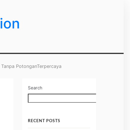
ion
sa Tanpa PotonganTerpercaya
Search
Search
RECENT POSTS