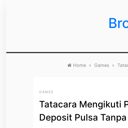
Skip
to
content
Br
Home
»
Games
»
Tata
GAMES
Tatacara Mengikuti P
Deposit Pulsa Tanp