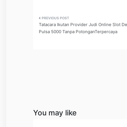
Post
Tatacara Ikutan Provider Judi Online Slot D
navigation
Pulsa 5000 Tanpa PotonganTerpercaya
You may like