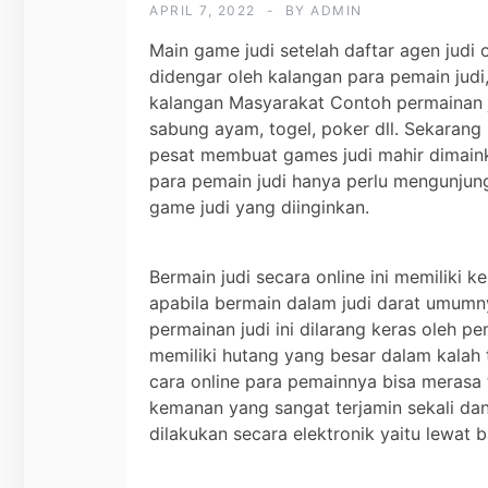
APRIL 7, 2022
BY
ADMIN
Main game judi setelah daftar agen judi 
didengar oleh kalangan para pemain judi
kalangan Masyarakat Contoh permainan j
sabung ayam, togel, poker dll. Sekara
pesat membuat games judi mahir dimain
para pemain judi hanya perlu mengunjun
game judi yang diinginkan.
Bermain judi secara online ini memiliki
apabila bermain dalam judi darat umumn
permainan judi ini dilarang keras oleh 
memiliki hutang yang besar dalam kalah 
cara online para pemainnya bisa merasa 
kemanan yang sangat terjamin sekali da
dilakukan secara elektronik yaitu lewat b