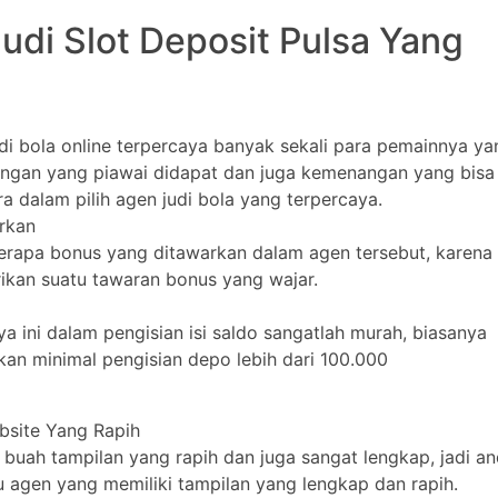
udi Slot Deposit Pulsa Yang
di bola online terpercaya banyak sekali para pemainnya ya
ungan yang piawai didapat dan juga kemenangan yang bisa
a dalam pilih agen judi bola yang terpercaya.
rkan
rapa bonus yang ditawarkan dalam agen tersebut, karena
ikan suatu tawaran bonus yang wajar.
a ini dalam pengisian isi saldo sangatlah murah, biasanya
n minimal pengisian depo lebih dari 100.000
bsite Yang Rapih
 buah tampilan yang rapih dan juga sangat lengkap, jadi a
 agen yang memiliki tampilan yang lengkap dan rapih.