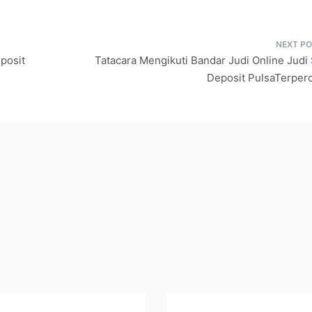
eposit
Tatacara Mengikuti Bandar Judi Online Judi 
Deposit PulsaTerper