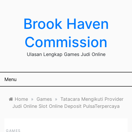
Skip
to
content
Brook Haven
Commission
Ulasan Lengkap Games Judi Online
Menu
Home
»
Games
»
Tatacara Mengikuti Provider
Judi Online Slot Online Deposit PulsaTerpercaya
GAMES