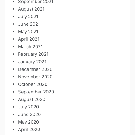
September 2021
August 2021
July 2021
June 2021
May 2021
April 2021
March 2021
February 2021
January 2021
December 2020
November 2020
October 2020
September 2020
August 2020
July 2020
June 2020
May 2020
April 2020