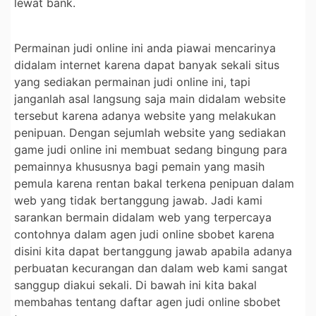
lewat bank.
Permainan judi online ini anda piawai mencarinya
didalam internet karena dapat banyak sekali situs
yang sediakan permainan judi online ini, tapi
janganlah asal langsung saja main didalam website
tersebut karena adanya website yang melakukan
penipuan. Dengan sejumlah website yang sediakan
game judi online ini membuat sedang bingung para
pemainnya khususnya bagi pemain yang masih
pemula karena rentan bakal terkena penipuan dalam
web yang tidak bertanggung jawab. Jadi kami
sarankan bermain didalam web yang terpercaya
contohnya dalam agen judi online sbobet karena
disini kita dapat bertanggung jawab apabila adanya
perbuatan kecurangan dan dalam web kami sangat
sanggup diakui sekali. Di bawah ini kita bakal
membahas tentang daftar agen judi online sbobet