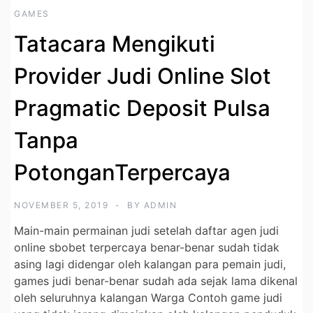
GAMES
Tatacara Mengikuti
Provider Judi Online Slot
Pragmatic Deposit Pulsa
Tanpa
PotonganTerpercaya
NOVEMBER 5, 2019
BY
ADMIN
Main-main permainan judi setelah daftar agen judi
online sbobet terpercaya benar-benar sudah tidak
asing lagi didengar oleh kalangan para pemain judi,
games judi benar-benar sudah ada sejak lama dikenal
oleh seluruhnya kalangan Warga Contoh game judi