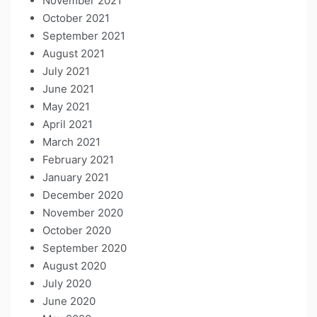
November 2021
October 2021
September 2021
August 2021
July 2021
June 2021
May 2021
April 2021
March 2021
February 2021
January 2021
December 2020
November 2020
October 2020
September 2020
August 2020
July 2020
June 2020