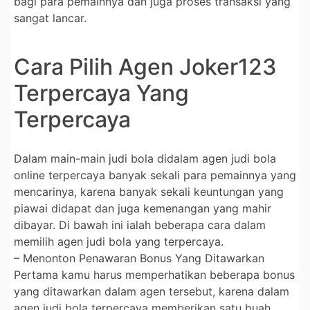
bagi para pemainnya dan juga proses transaksi yang
sangat lancar.
Cara Pilih Agen Joker123
Terpercaya Yang
Terpercaya
Dalam main-main judi bola didalam agen judi bola
online terpercaya banyak sekali para pemainnya yang
mencarinya, karena banyak sekali keuntungan yang
piawai didapat dan juga kemenangan yang mahir
dibayar. Di bawah ini ialah beberapa cara dalam
memilih agen judi bola yang terpercaya.
– Menonton Penawaran Bonus Yang Ditawarkan
Pertama kamu harus memperhatikan beberapa bonus
yang ditawarkan dalam agen tersebut, karena dalam
agen judi bola terpercaya memberikan satu buah