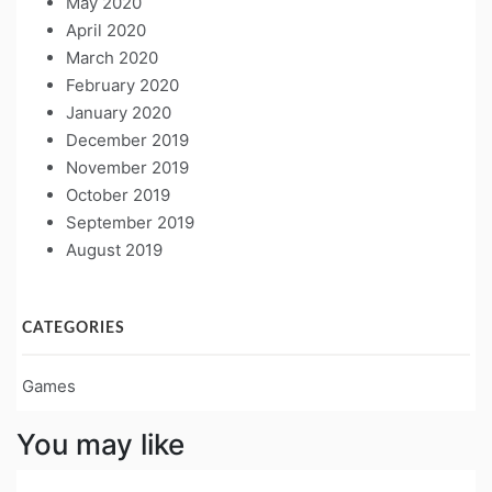
May 2020
April 2020
March 2020
February 2020
January 2020
December 2019
November 2019
October 2019
September 2019
August 2019
CATEGORIES
Games
You may like