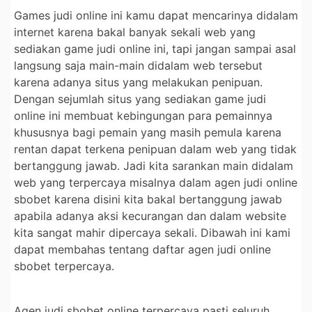
Games judi online ini kamu dapat mencarinya didalam
internet karena bakal banyak sekali web yang
sediakan game judi online ini, tapi jangan sampai asal
langsung saja main-main didalam web tersebut
karena adanya situs yang melakukan penipuan.
Dengan sejumlah situs yang sediakan game judi
online ini membuat kebingungan para pemainnya
khususnya bagi pemain yang masih pemula karena
rentan dapat terkena penipuan dalam web yang tidak
bertanggung jawab. Jadi kita sarankan main didalam
web yang terpercaya misalnya dalam agen judi online
sbobet karena disini kita bakal bertanggung jawab
apabila adanya aksi kecurangan dan dalam website
kita sangat mahir dipercaya sekali. Dibawah ini kami
dapat membahas tentang daftar agen judi online
sbobet terpercaya.
Agen judi sbobet online terpercaya pasti seluruh