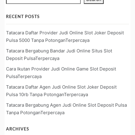
RECENT POSTS
Tatacara Daftar Provider Judi Online Slot Joker Deposit
Pulsa 5000 Tanpa PotonganTerpercaya
Tatacara Bergabung Bandar Judi Online Situs Slot
Deposit PulsaTerpercaya
Cara Ikutan Provider Judi Online Game Slot Deposit
PulsaTerpercaya
Tatacara Daftar Agen Judi Online Slot Joker Deposit
Pulsa 10rb Tanpa PotonganTerpercaya
Tatacara Bergabung Agen Judi Online Slot Deposit Pulsa
Tanpa PotonganTerpercaya
ARCHIVES