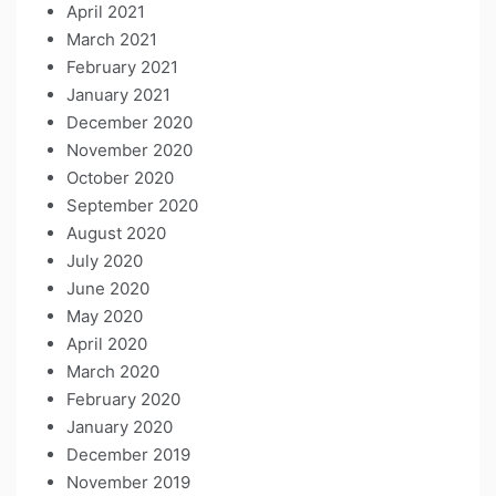
April 2021
March 2021
February 2021
January 2021
December 2020
November 2020
October 2020
September 2020
August 2020
July 2020
June 2020
May 2020
April 2020
March 2020
February 2020
January 2020
December 2019
November 2019