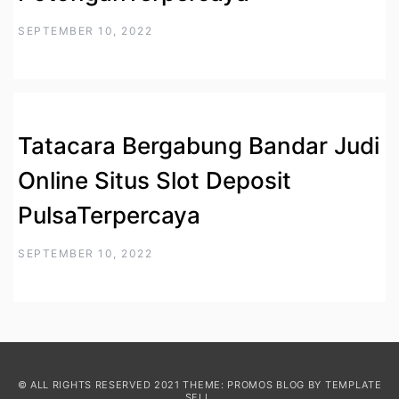
SEPTEMBER 10, 2022
Tatacara Bergabung Bandar Judi
Online Situs Slot Deposit
PulsaTerpercaya
SEPTEMBER 10, 2022
© ALL RIGHTS RESERVED 2021 THEME: PROMOS BLOG BY
TEMPLATE
SELL
.