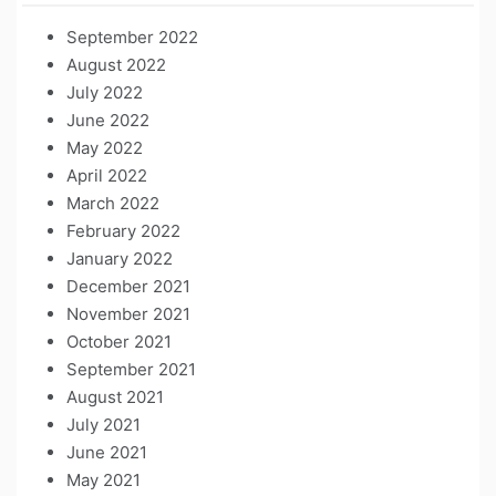
September 2022
August 2022
July 2022
June 2022
May 2022
April 2022
March 2022
February 2022
January 2022
December 2021
November 2021
October 2021
September 2021
August 2021
July 2021
June 2021
May 2021