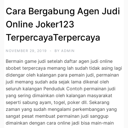
Cara Bergabung Agen Judi
Online Joker123
TerpercayaTerpercaya
NOVEMBER 29, 2019
BY
ADMIN
Bermain game judi setelah daftar agen judi online
sbobet terpercaya memang lah sudah tidak asing lagi
didengar oleh kalangan para pemain judi, permainan
judi memang sudah ada sejak lama dikenal oleh
seluruh kalangan Penduduk Contoh permainan judi
yang sering dimainkan oleh kalangan masyarakat
seperti sabung ayam, togel, poker dll. Sekarang
zaman yang sudah mengalami perkembangan yang
sangat pesat membuat permainan judi sanggup
dimainkan dengan cara online jadi bisa main-main