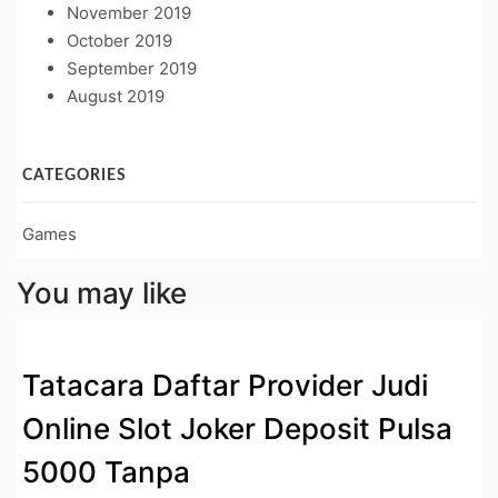
November 2019
October 2019
September 2019
August 2019
CATEGORIES
Games
You may like
Tatacara Daftar Provider Judi
Online Slot Joker Deposit Pulsa
5000 Tanpa