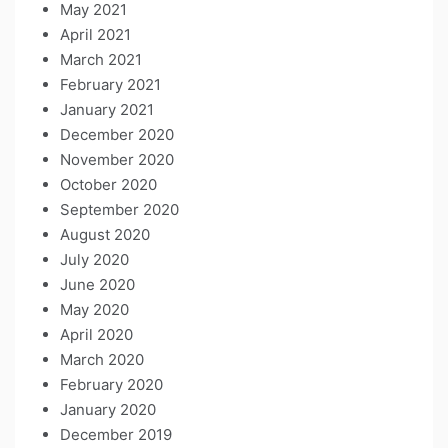
May 2021
April 2021
March 2021
February 2021
January 2021
December 2020
November 2020
October 2020
September 2020
August 2020
July 2020
June 2020
May 2020
April 2020
March 2020
February 2020
January 2020
December 2019