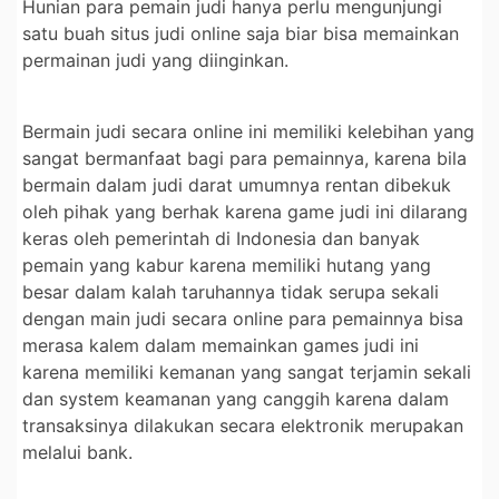
Hunian para pemain judi hanya perlu mengunjungi
satu buah situs judi online saja biar bisa memainkan
permainan judi yang diinginkan.
Bermain judi secara online ini memiliki kelebihan yang
sangat bermanfaat bagi para pemainnya, karena bila
bermain dalam judi darat umumnya rentan dibekuk
oleh pihak yang berhak karena game judi ini dilarang
keras oleh pemerintah di Indonesia dan banyak
pemain yang kabur karena memiliki hutang yang
besar dalam kalah taruhannya tidak serupa sekali
dengan main judi secara online para pemainnya bisa
merasa kalem dalam memainkan games judi ini
karena memiliki kemanan yang sangat terjamin sekali
dan system keamanan yang canggih karena dalam
transaksinya dilakukan secara elektronik merupakan
melalui bank.