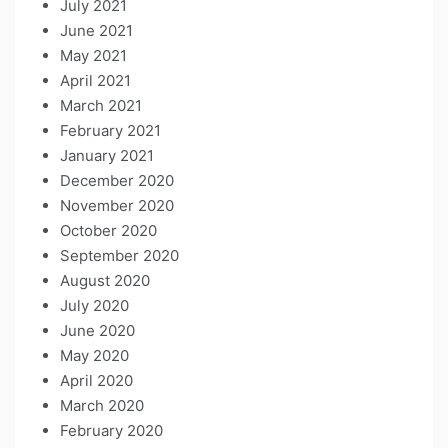
July 2021
June 2021
May 2021
April 2021
March 2021
February 2021
January 2021
December 2020
November 2020
October 2020
September 2020
August 2020
July 2020
June 2020
May 2020
April 2020
March 2020
February 2020