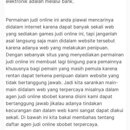
elektronik adalah melalui bank.
Permainan judi online ini anda piawai mencarinya
didalam internet karena dapat banyak sekali web
yang sediakan games judi online ini, tapi janganlah
asal langsung saja main didalam website tersebut
karena adanya web yang melakukan penipuan.
Dengan sebanyak situs yang menyediakan permainan
judi online ini membuat lagi bingung para pemainnya
khususnya bagi pemain yang masih pemula karena
rentan dapat terkena penipuan dalam website yang
tidak bertanggung jawab. Jadi kita sarankan main-
main didalam web yang terpercaya misalnya dalam
agen judi online sbobet karena disini kami dapat
bertanggung jawab jikalau adanya tindakan
kecurangan dan dalam web kami sangat dapat diakui
sekali. Di bawah ini kita bakal membahas tentang
daftar agen judi online sbobet terpercaya.