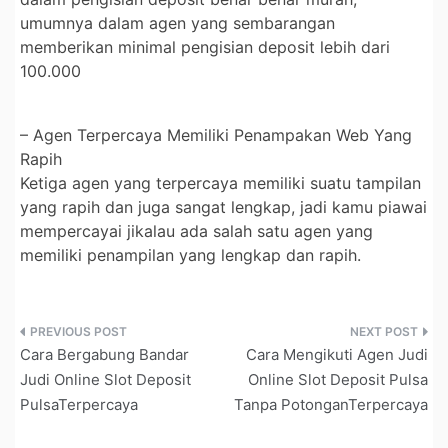
umumnya dalam agen yang sembarangan
memberikan minimal pengisian deposit lebih dari
100.000
– Agen Terpercaya Memiliki Penampakan Web Yang
Rapih
Ketiga agen yang terpercaya memiliki suatu tampilan
yang rapih dan juga sangat lengkap, jadi kamu piawai
mempercayai jikalau ada salah satu agen yang
memiliki penampilan yang lengkap dan rapih.
Post
Cara Bergabung Bandar
Cara Mengikuti Agen Judi
navigation
Judi Online Slot Deposit
Online Slot Deposit Pulsa
PulsaTerpercaya
Tanpa PotonganTerpercaya