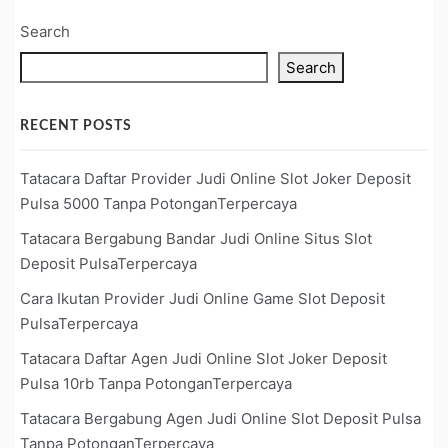
Search
Search
RECENT POSTS
Tatacara Daftar Provider Judi Online Slot Joker Deposit
Pulsa 5000 Tanpa PotonganTerpercaya
Tatacara Bergabung Bandar Judi Online Situs Slot
Deposit PulsaTerpercaya
Cara Ikutan Provider Judi Online Game Slot Deposit
PulsaTerpercaya
Tatacara Daftar Agen Judi Online Slot Joker Deposit
Pulsa 10rb Tanpa PotonganTerpercaya
Tatacara Bergabung Agen Judi Online Slot Deposit Pulsa
Tanpa PotonganTerpercaya