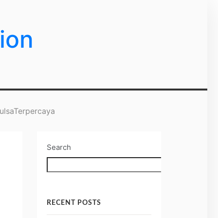
ion
PulsaTerpercaya
Search
Search
RECENT POSTS