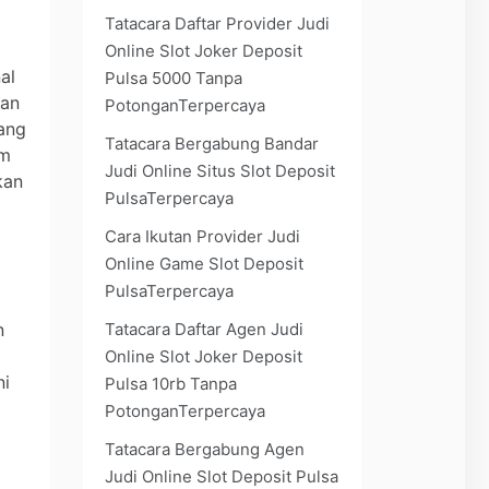
Tatacara Daftar Provider Judi
Online Slot Joker Deposit
al
Pulsa 5000 Tanpa
gan
PotonganTerpercaya
ang
Tatacara Bergabung Bandar
am
Judi Online Situs Slot Deposit
kan
PulsaTerpercaya
Cara Ikutan Provider Judi
Online Game Slot Deposit
PulsaTerpercaya
Tatacara Daftar Agen Judi
n
Online Slot Joker Deposit
ni
Pulsa 10rb Tanpa
PotonganTerpercaya
Tatacara Bergabung Agen
Judi Online Slot Deposit Pulsa