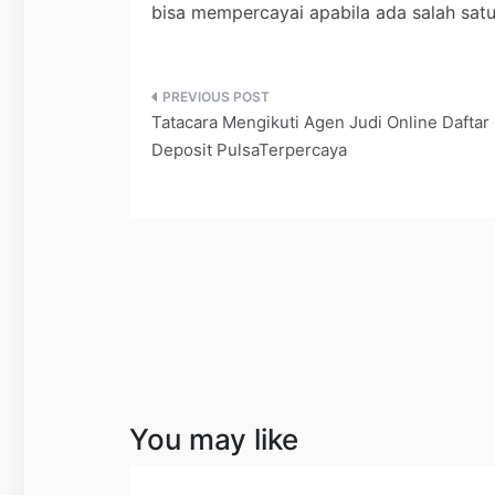
bisa mempercayai apabila ada salah sat
Post
Tatacara Mengikuti Agen Judi Online Daftar 
navigation
Deposit PulsaTerpercaya
You may like