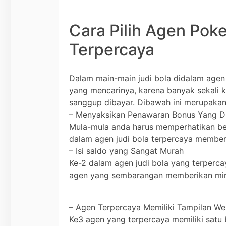
Cara Pilih Agen Pok
Terpercaya
Dalam main-main judi bola didalam agen 
yang mencarinya, karena banyak sekali
sanggup dibayar. Dibawah ini merupakan 
– Menyaksikan Penawaran Bonus Yang D
Mula-mula anda harus memperhatikan be
dalam agen judi bola terpercaya member
– Isi saldo yang Sangat Murah
Ke-2 dalam agen judi bola yang terperc
agen yang sembarangan memberikan mini
– Agen Terpercaya Memiliki Tampilan We
Ke3 agen yang terpercaya memiliki satu 