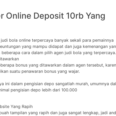
er Online Deposit 10rb Yang
judi bola online terpercaya banyak sekali para pemainnya
 keuntungan yang mampu didapat dan juga kemenangan ya
beberapa cara dalam pilih agen judi bola yang terpercaya.
itawarkan
berapa bonus yang ditawarkan dalam agen tersebut, kare
ikan suatu penawaran bonus yang wajar.
aya ini dalam pengisian depo sangatlah murah, umumnya da
mal pengisian depo lebih dari 100.000
bsite Yang Rapih
buah tampilan yang rapih dan juga sangat lengkap, jadi an