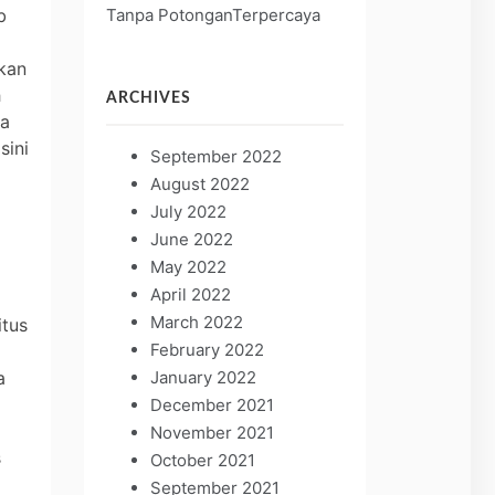
Tanpa PotonganTerpercaya
b
kan
h
ARCHIVES
ta
sini
September 2022
August 2022
July 2022
June 2022
May 2022
April 2022
March 2022
itus
February 2022
January 2022
a
December 2021
November 2021
s
October 2021
September 2021