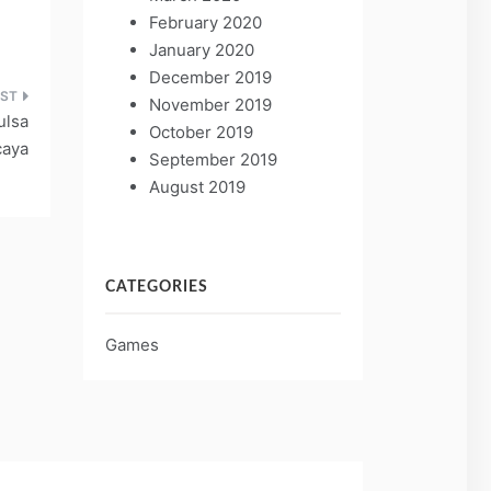
February 2020
January 2020
December 2019
November 2019
ulsa
October 2019
caya
September 2019
August 2019
CATEGORIES
Games