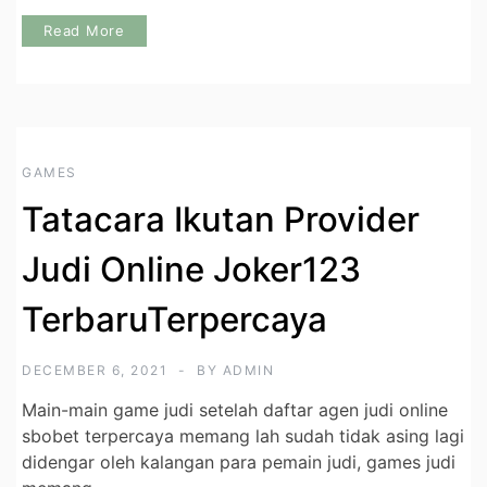
Read More
GAMES
Tatacara Ikutan Provider
Judi Online Joker123
TerbaruTerpercaya
DECEMBER 6, 2021
BY
ADMIN
Main-main game judi setelah daftar agen judi online
sbobet terpercaya memang lah sudah tidak asing lagi
didengar oleh kalangan para pemain judi, games judi