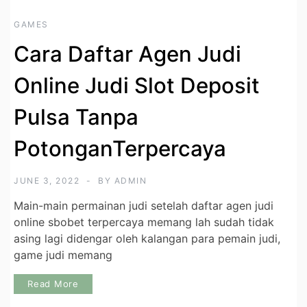
GAMES
Cara Daftar Agen Judi
Online Judi Slot Deposit
Pulsa Tanpa
PotonganTerpercaya
JUNE 3, 2022
BY
ADMIN
Main-main permainan judi setelah daftar agen judi
online sbobet terpercaya memang lah sudah tidak
asing lagi didengar oleh kalangan para pemain judi,
game judi memang
Read More