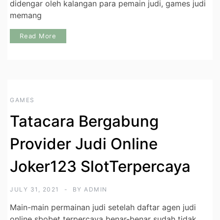
didengar oleh kalangan para pemain judi, games judi
memang
Read More
GAMES
Tatacara Bergabung
Provider Judi Online
Joker123 SlotTerpercaya
JULY 31, 2021
BY
ADMIN
Main-main permainan judi setelah daftar agen judi
online sbobet terpercaya benar-benar sudah tidak