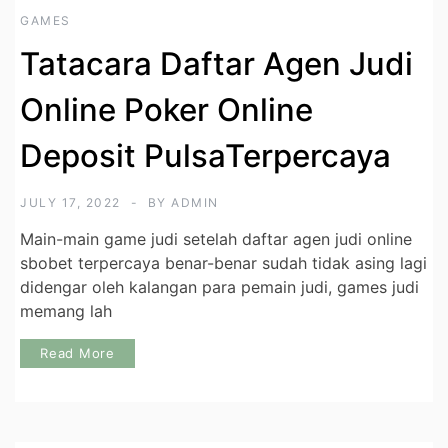
GAMES
Tatacara Daftar Agen Judi
Online Poker Online
Deposit PulsaTerpercaya
JULY 17, 2022
BY
ADMIN
Main-main game judi setelah daftar agen judi online
sbobet terpercaya benar-benar sudah tidak asing lagi
didengar oleh kalangan para pemain judi, games judi
memang lah
Read More