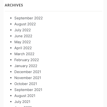
ARCHIVES
September 2022
August 2022
July 2022
June 2022
May 2022
April 2022
March 2022
February 2022
January 2022
December 2021
November 2021
October 2021
September 2021
August 2021
July 2021