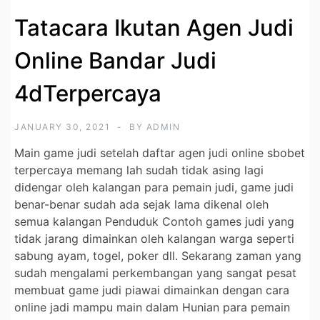
Tatacara Ikutan Agen Judi
Online Bandar Judi
4dTerpercaya
JANUARY 30, 2021
BY
ADMIN
Main game judi setelah daftar agen judi online sbobet
terpercaya memang lah sudah tidak asing lagi
didengar oleh kalangan para pemain judi, game judi
benar-benar sudah ada sejak lama dikenal oleh
semua kalangan Penduduk Contoh games judi yang
tidak jarang dimainkan oleh kalangan warga seperti
sabung ayam, togel, poker dll. Sekarang zaman yang
sudah mengalami perkembangan yang sangat pesat
membuat game judi piawai dimainkan dengan cara
online jadi mampu main dalam Hunian para pemain