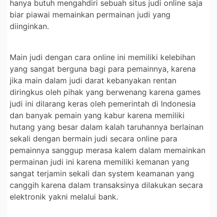
hanya butuh mengahdiri sebuah situs judi online saja
biar piawai memainkan permainan judi yang
diinginkan.
Main judi dengan cara online ini memiliki kelebihan
yang sangat berguna bagi para pemainnya, karena
jika main dalam judi darat kebanyakan rentan
diringkus oleh pihak yang berwenang karena games
judi ini dilarang keras oleh pemerintah di Indonesia
dan banyak pemain yang kabur karena memiliki
hutang yang besar dalam kalah taruhannya berlainan
sekali dengan bermain judi secara online para
pemainnya sanggup merasa kalem dalam memainkan
permainan judi ini karena memiliki kemanan yang
sangat terjamin sekali dan system keamanan yang
canggih karena dalam transaksinya dilakukan secara
elektronik yakni melalui bank.