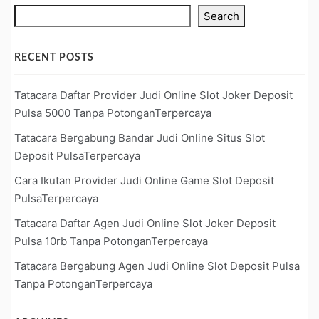
Search
RECENT POSTS
Tatacara Daftar Provider Judi Online Slot Joker Deposit
Pulsa 5000 Tanpa PotonganTerpercaya
Tatacara Bergabung Bandar Judi Online Situs Slot
Deposit PulsaTerpercaya
Cara Ikutan Provider Judi Online Game Slot Deposit
PulsaTerpercaya
Tatacara Daftar Agen Judi Online Slot Joker Deposit
Pulsa 10rb Tanpa PotonganTerpercaya
Tatacara Bergabung Agen Judi Online Slot Deposit Pulsa
Tanpa PotonganTerpercaya