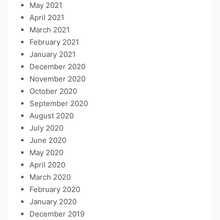
May 2021
April 2021
March 2021
February 2021
January 2021
December 2020
November 2020
October 2020
September 2020
August 2020
July 2020
June 2020
May 2020
April 2020
March 2020
February 2020
January 2020
December 2019