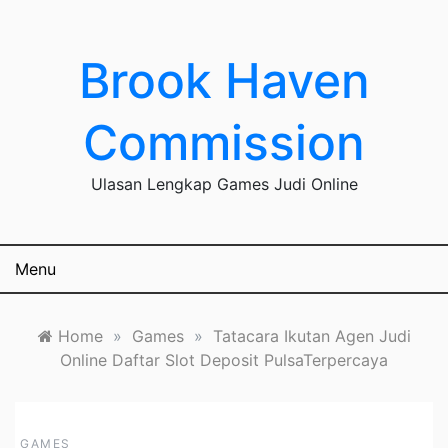
Skip
to
content
Brook Haven
Commission
Ulasan Lengkap Games Judi Online
Menu
Home
»
Games
»
Tatacara Ikutan Agen Judi
Online Daftar Slot Deposit PulsaTerpercaya
GAMES