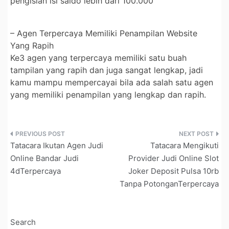
pengisian isi saldo lebih dari 100.000
– Agen Terpercaya Memiliki Penampilan Website
Yang Rapih
Ke3 agen yang terpercaya memiliki satu buah
tampilan yang rapih dan juga sangat lengkap, jadi
kamu mampu mempercayai bila ada salah satu agen
yang memiliki penampilan yang lengkap dan rapih.
Post
Tatacara Ikutan Agen Judi
Tatacara Mengikuti
navigation
Online Bandar Judi
Provider Judi Online Slot
4dTerpercaya
Joker Deposit Pulsa 10rb
Tanpa PotonganTerpercaya
Search