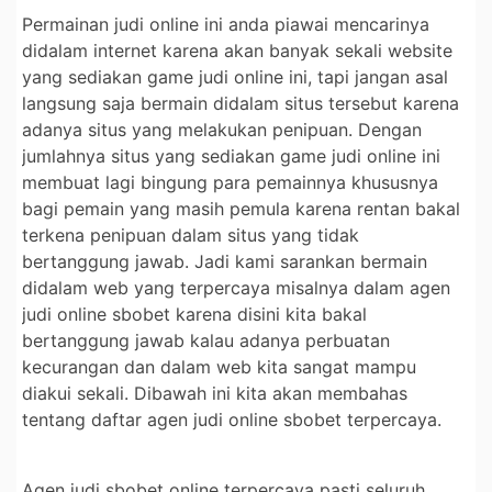
Permainan judi online ini anda piawai mencarinya
didalam internet karena akan banyak sekali website
yang sediakan game judi online ini, tapi jangan asal
langsung saja bermain didalam situs tersebut karena
adanya situs yang melakukan penipuan. Dengan
jumlahnya situs yang sediakan game judi online ini
membuat lagi bingung para pemainnya khususnya
bagi pemain yang masih pemula karena rentan bakal
terkena penipuan dalam situs yang tidak
bertanggung jawab. Jadi kami sarankan bermain
didalam web yang terpercaya misalnya dalam agen
judi online sbobet karena disini kita bakal
bertanggung jawab kalau adanya perbuatan
kecurangan dan dalam web kita sangat mampu
diakui sekali. Dibawah ini kita akan membahas
tentang daftar agen judi online sbobet terpercaya.
Agen judi sbobet online terpercaya pasti seluruh